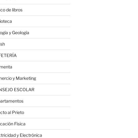
co de libros
lioteca
logía y Geología
ish
FETERÍA
menta
ercio y Marketing
NSEJO ESCOLAR
artamentos
cto al Prieto
cación Física
tricidad y Electrónica