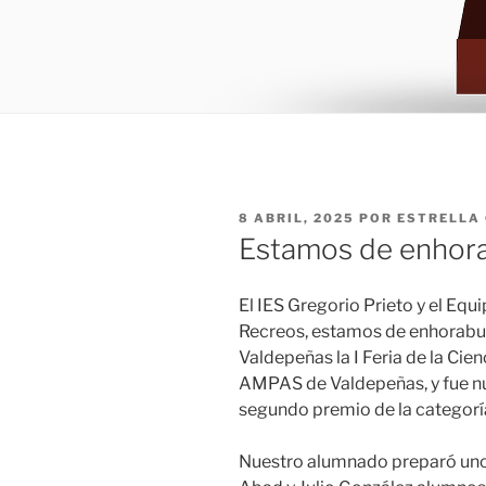
PUBLICADO
8 ABRIL, 2025
POR
ESTRELLA
EL
Estamos de enhor
El IES Gregorio Prieto y el Equ
Recreos, estamos de enhorabuen
Valdepeñas la I Feria de la Cie
AMPAS de Valdepeñas, y fue nu
segundo premio de la categoría
Nuestro alumnado preparó unos