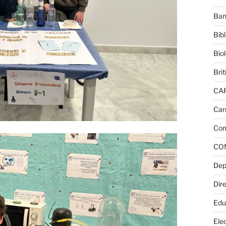
Ban
Bib
Bio
Brit
CA
Car
Com
CO
Dep
Dire
Edu
Elec