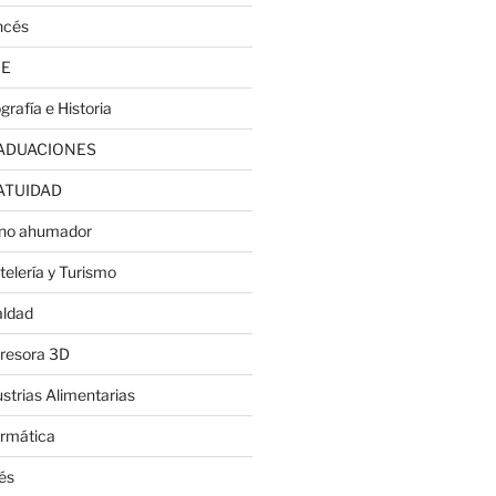
ncés
JE
grafía e Historia
ADUACIONES
ATUIDAD
no ahumador
telería y Turismo
aldad
resora 3D
ustrias Alimentarias
ormática
lés