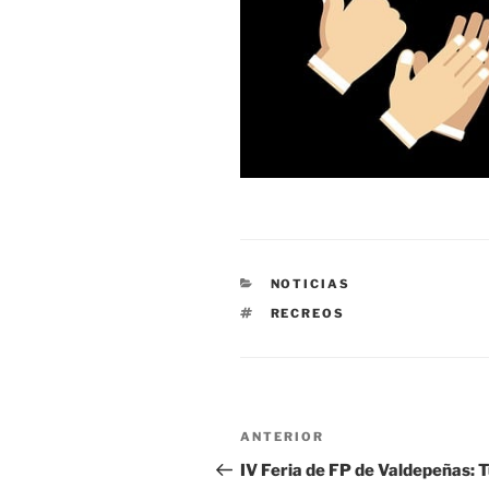
CATEGORÍAS
NOTICIAS
ETIQUETAS
RECREOS
Navegación
Entrada
ANTERIOR
de
anterior:
IV Feria de FP de Valdepeñas: 