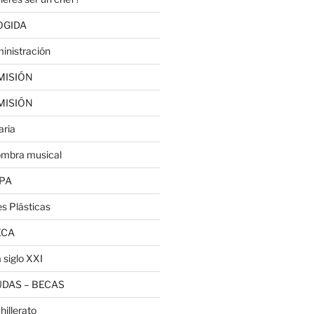
OGIDA
inistración
MISIÓN
MISIÓN
aria
ombra musical
PA
es Plásticas
ECA
 siglo XXI
DAS – BECAS
hillerato