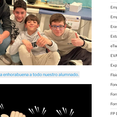
Emp
Emp
Era
Est
eTw
EV
Exp
ra enhorabuena a todo nuestro alumnado.
Fís
Fon
For
For
FP 