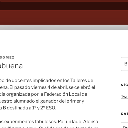
 GÓMEZ
Bus
abuena
por
ipo de docentes implicados en los Talleres de
SÍ
a. El pasado viernes 4 de abril, se celebró el
ncia organizada por la Federación Local de
Twe
estro alumnado el ganador del primer y
 B destinada a 1º y 2º ESO.
CA
 experimentos fabulosos. Por un lado, Alonso
¿Qu