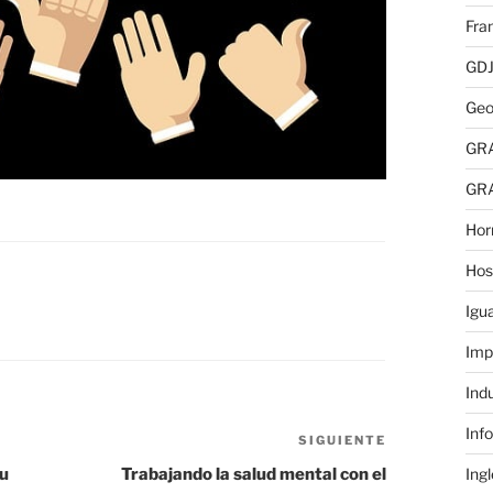
Fra
GD
Geo
GR
GR
Hor
Hos
Igu
Imp
Ind
Inf
SIGUIENTE
Siguiente
entrada
Tu
Trabajando la salud mental con el
Ing