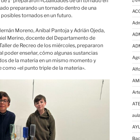
 de 1º prepararon «Cualidades de un tornado en
zado preparando un tornado dentro de una
AC
 posibles tornados en un futuro.
Adm
Hernán Moreno, Anibal Pantoja y Adrián Ojeda,
AD
aniel Merino, docente del Departamento de
Taller de Recreo de los miércoles, prepararon
AD
ual poder enseñar, cómo algunas sustancias
Agr
ados de la materia en un mismo momento y
e como «el punto triple de la materia».
Alf
AM
Art
AT
aula
AYU
Bac