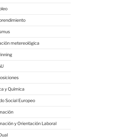
leo
rendimiento
smus
ación metereológica
inning
AU
osiciones
ica y Química
do Social Europeo
mación
mación y Orientación Laboral
Dual