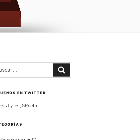
car
Buscar
:
GUENOS EN TWITTER
ets by Ies_GPrieto
TEGORÍAS
iéres ser un chef?