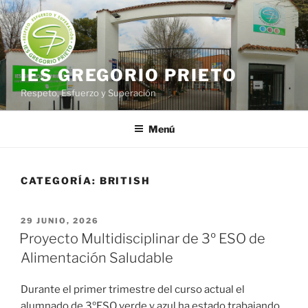
Saltar
al
contenido
IES GREGORIO PRIETO
Respeto, Esfuerzo y Superación
Menú
CATEGORÍA:
BRITISH
PUBLICADO
29 JUNIO, 2026
EL
Proyecto Multidisciplinar de 3º ESO de
Alimentación Saludable
Durante el primer trimestre del curso actual el
alumnado de 3ºESO verde y azul ha estado trabajando