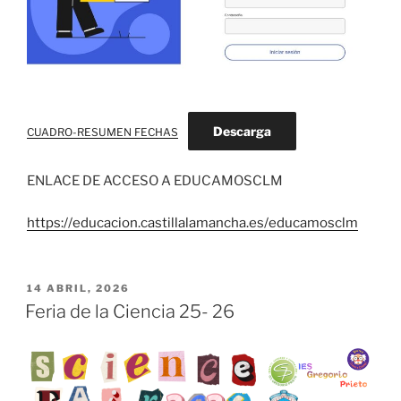
Descarga
CUADRO-RESUMEN FECHAS
ENLACE DE ACCESO A EDUCAMOSCLM
https://educacion.castillalamancha.es/educamosclm
PUBLICADO
14 ABRIL, 2026
EL
Feria de la Ciencia 25- 26