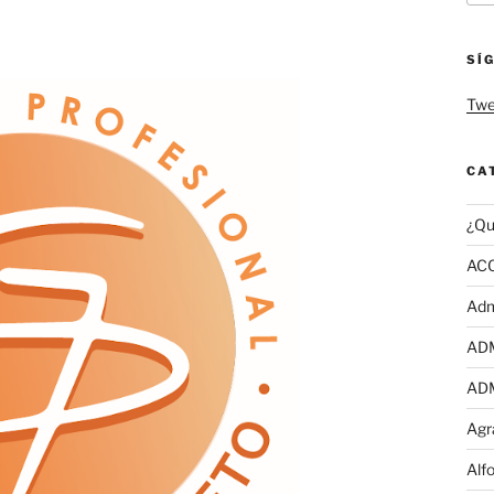
SÍ
Twe
CA
¿Qu
AC
Adm
AD
AD
Agr
Alf