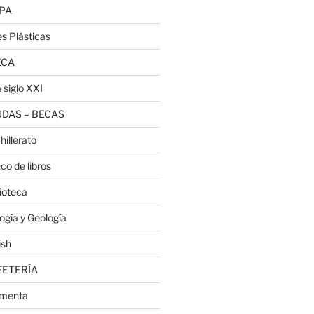
PA
es Plásticas
ECA
 siglo XXI
DAS – BECAS
hillerato
co de libros
lioteca
logía y Geología
ish
FETERÍA
menta