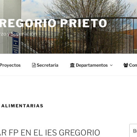
GREGORIO PRIETO
rzo y Superación
Proyectos
Secretaría
Departamentos
Com
 ALIMENTARIAS
Bus
R FP EN EL IES GREGORIO
por