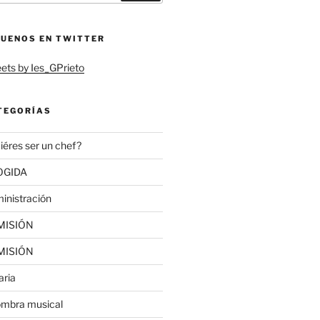
GUENOS EN TWITTER
ets by Ies_GPrieto
TEGORÍAS
iéres ser un chef?
OGIDA
inistración
MISIÓN
MISIÓN
aria
ombra musical