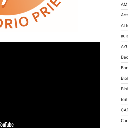
AM
Art
AT
aula
AYU
Bac
Ban
Bib
Bio
Brit
CA
Car