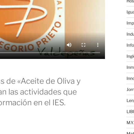
Hos
Igu
Imp
Ind
Inf
Ing
Inm
Inn
 de «Aceite de Oliva y
Jor
n las actividades que
ormación en el IES.
Len
LIB
M.Y.
Mat