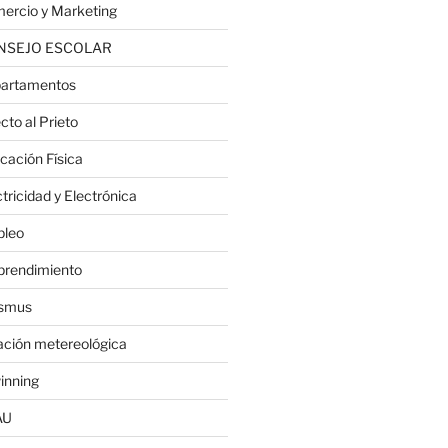
ercio y Marketing
NSEJO ESCOLAR
artamentos
cto al Prieto
cación Física
tricidad y Electrónica
leo
rendimiento
smus
ación metereológica
inning
AU