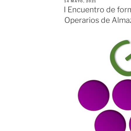
PUBLICADO
14 MAYO, 2021
EL
I Encuentro de for
Operarios de Alma