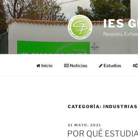
Saltar
al
contenido
IES 
Respeto, Esfue
Inicio
Noticias
Estudios
CATEGORÍA:
INDUSTRIAS
PUBLICADO
21 MAYO, 2021
EL
POR QUÉ ESTUDIA