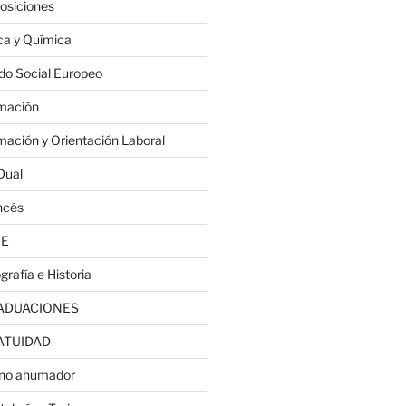
osiciones
ica y Química
do Social Europeo
mación
mación y Orientación Laboral
Dual
ncés
JE
grafía e Historia
ADUACIONES
ATUIDAD
no ahumador