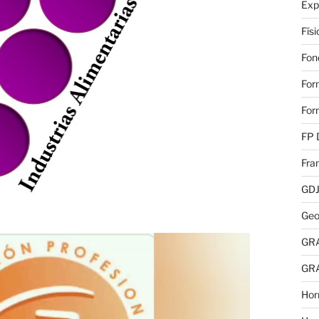
Exp
Fís
Fon
For
For
FP 
Fra
GD
Geo
GR
GR
Hor