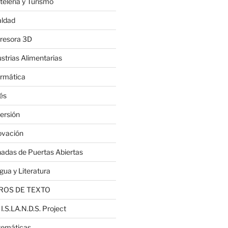
telería y Turismo
aldad
resora 3D
ustrias Alimentarias
ormática
lés
ersión
ovación
nadas de Puertas Abiertas
gua y Literatura
ROS DE TEXTO
 I.S.LA.N.D.S. Project
emáticas