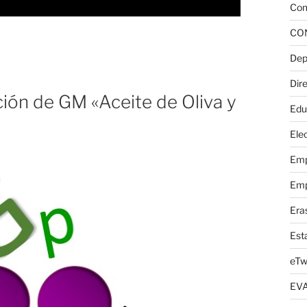
Com
CO
Dep
Dire
ión de GM «Aceite de Oliva y
Edu
Elec
Emp
Emp
Era
Est
eTw
EV