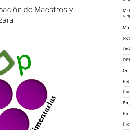
mación de Maestros y
MED
Y 
zara
Mús
Not
OnA
OPI
Ori
Pre
Pre
Pro
Pro
Pro