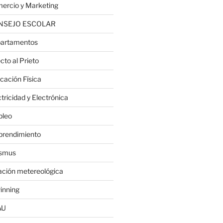
ercio y Marketing
NSEJO ESCOLAR
artamentos
cto al Prieto
cación Física
tricidad y Electrónica
leo
rendimiento
smus
ación metereológica
inning
AU