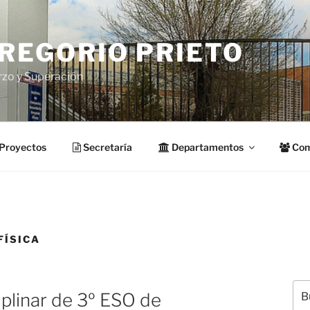
GREGORIO PRIETO
rzo y Superación
Proyectos
Secretaría
Departamentos
Com
FÍSICA
Bus
iplinar de 3º ESO de
por