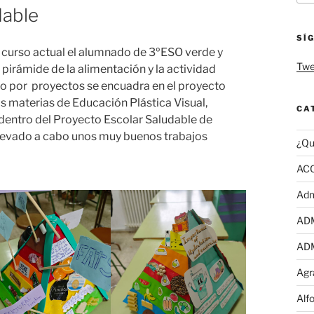
dable
SÍ
l curso actual el alumnado de 3ºESO verde y
Twe
 pirámide de la alimentación y la actividad
ajo por proyectos se encuadra en el proyecto
as materias de Educación Plástica Visual,
CA
 dentro del Proyecto Escolar Saludable de
llevado a cabo unos muy buenos trabajos
¿Qu
AC
Adm
AD
AD
Agr
Alf