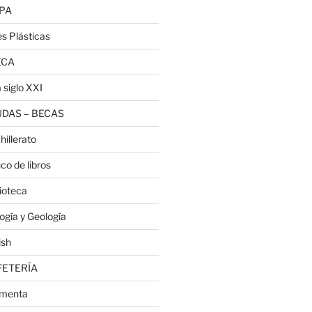
PA
es Plásticas
ECA
 siglo XXI
DAS – BECAS
hillerato
co de libros
lioteca
logía y Geología
ish
FETERÍA
menta