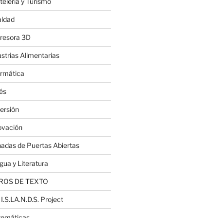
telería y Turismo
aldad
resora 3D
ustrias Alimentarias
ormática
lés
ersión
ovación
nadas de Puertas Abiertas
gua y Literatura
ROS DE TEXTO
 I.S.LA.N.D.S. Project
emáticas