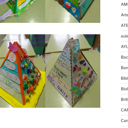
AM
Art
AT
aula
AYU
Bac
Ban
Bib
Bio
Brit
CA
Car