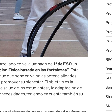
Pro
Pro
Pro
Pro
Pru
Pru
RE
arrollado con el alumnado de
1º de ESO
un
Rót
ión Física basada en las fortalezas”
. Esta
que que pone en valor las potencialidades
SE
promover su bienestar. El objetivo es la
Seg
de salud de los estudiantes y la adaptación de
 y necesidades, teniendo en cuenta también su
Sha
SKI