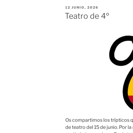
PUBLICADO
12 JUNIO, 2026
EL
Teatro de 4º
Os compartimos los trípticos 
de teatro del 15 de junio. Por 