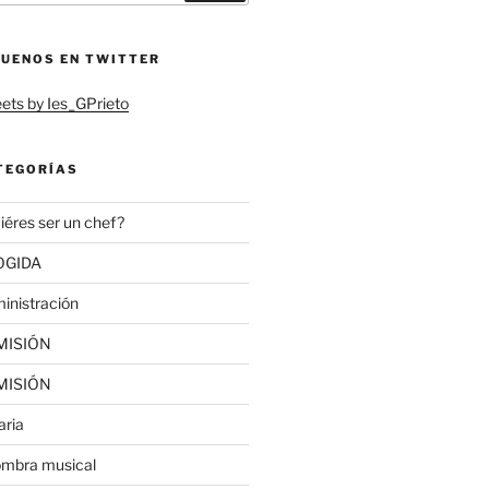
GUENOS EN TWITTER
ets by Ies_GPrieto
TEGORÍAS
iéres ser un chef?
OGIDA
inistración
MISIÓN
MISIÓN
aria
ombra musical