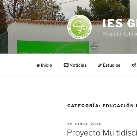
Saltar
al
contenido
IES 
Respeto, Esfue
Inicio
Noticias
Estudios
CATEGORÍA:
EDUCACIÓN 
PUBLICADO
29 JUNIO, 2026
EL
Proyecto Multidisc