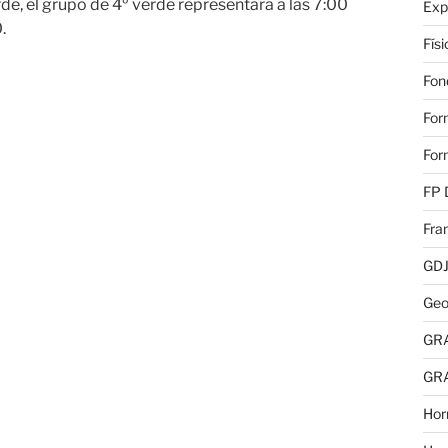
arde, el grupo de 4º verde representará a las 7:00
Exp
.
Fís
Fon
For
For
FP 
Fra
GD
Geo
GR
GR
Hor