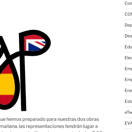
Com
CO
Dep
Dire
Edu
Elec
Emp
Emp
Era
Est
eTw
que hemos preparado para nuestras dos obras
EV
la mañana, las representaciones tendrán lugar a