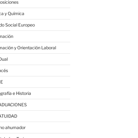
osiciones
ica y Química
do Social Europeo
mación
mación y Orientación Laboral
Dual
ncés
JE
grafía e Historia
ADUACIONES
ATUIDAD
no ahumador