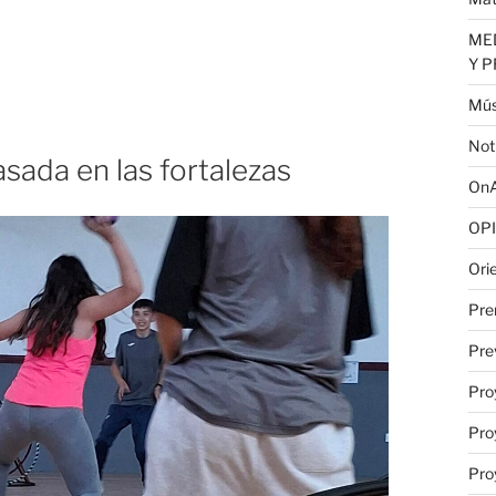
MED
Y 
Mús
Not
sada en las fortalezas
OnA
OPI
Ori
Pre
Pre
Pro
Pro
Pro