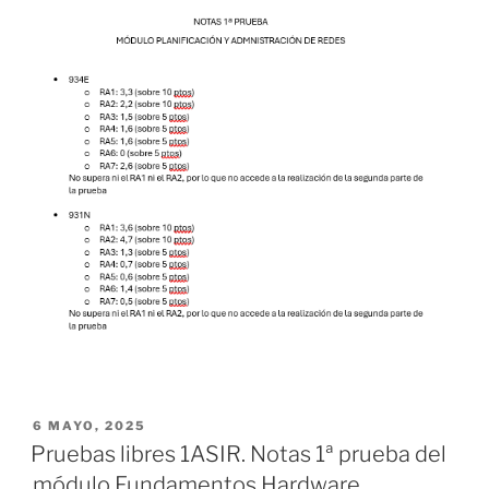
PUBLICADO
6 MAYO, 2025
EL
Pruebas libres 1ASIR. Notas 1ª prueba del
módulo Fundamentos Hardware