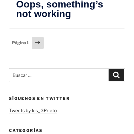
Paginación
Siguiente
Página
1
página
de
entradas
Buscar
Buscar
por:
SÍGUENOS EN TWITTER
Tweets by Ies_GPrieto
CATEGORÍAS