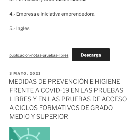
4.- Empresa e iniciativa emprendedora.
5.- Ingles
Descarga
publicacion-notas-pruebas-libres
PUBLICADO
3 MAYO, 2021
EL
MEDIDAS DE PREVENCIÓN E HIGIENE
FRENTE A COVID-19 EN LAS PRUEBAS
LIBRES Y EN LAS PRUEBAS DE ACCESO
A CICLOS FORMATIVOS DE GRADO
MEDIO Y SUPERIOR