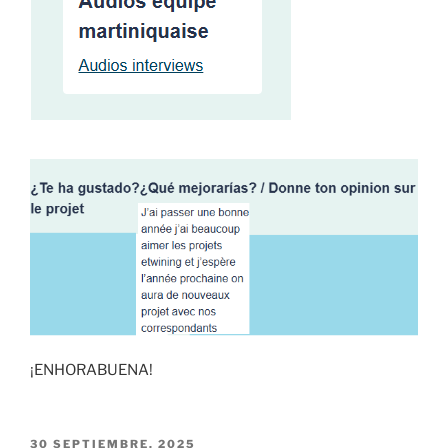
¡ENHORABUENA!
PUBLICADO
30 SEPTIEMBRE, 2025