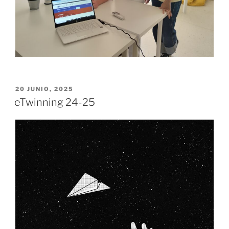
PUBLICADO
20 JUNIO, 2025
EL
eTwinning 24-25