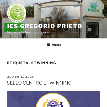
Saltar
al
contenido
IES GREGORIO PRIETO
Respeto, Esfuerzo y Superación
Menú
ETIQUETA:
ETWINNING
PUBLICADO
21 ABRIL, 2026
EL
SELLO CENTRO ETWINNING