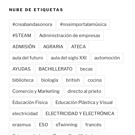
NUBE DE ETIQUETAS
#creabandasonora
#nosimportalamúsica
#STEAM
Administración de empresas
ADMISIÓN
AGRARIA
ATECA
aula del futuro
aula del siglo XXI
automoción
AYUDAS
BACHILLERATO
becas
biblioteca
biología
british
cocina
Comercio y Marketing
directo al prieto
Educación Física
Educación Plástica y Visual
electricidad
ELECTRICIDAD Y ELECTRÓNICA
erasmus
ESO
eTwinning
francés