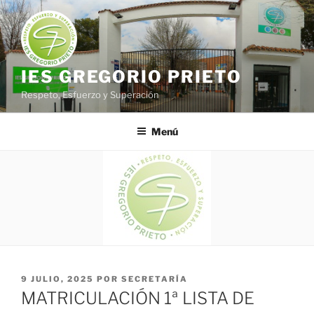
Saltar
al
contenido
IES GREGORIO PRIETO
Respeto, Esfuerzo y Superación
Menú
PUBLICADO
9 JULIO, 2025
POR
SECRETARÍA
EL
MATRICULACIÓN 1ª LISTA DE