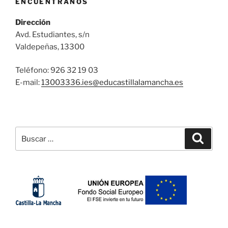
ENCUÉNTRANOS
Dirección
Avd. Estudiantes, s/n
Valdepeñas, 13300
Teléfono: 926 32 19 03
E-mail:
13003336.ies@
educastillalamancha.es
Buscar
Buscar
por: