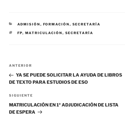
CATEGORÍAS
ADMISIÓN
,
FORMACIÓN
,
SECRETARÍA
ETIQUETAS
FP
,
MATRICULACIÓN
,
SECRETARÍA
Navegación
Entrada
ANTERIOR
de
anterior:
YA SE PUEDE SOLICITAR LA AYUDA DE LIBROS
entradas
DE TEXTO PARA ESTUDIOS DE ESO
Siguiente
SIGUIENTE
entrada
MATRICULACIÓN EN 1ª ADJUDICACIÓN DE LISTA
DE ESPERA