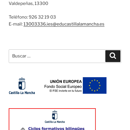
Valdepeñas, 13300
Teléfono: 926 32 19 03
E-mail:
13003336.ies@
educastillalamancha.es
Buscar
Buscar
por: