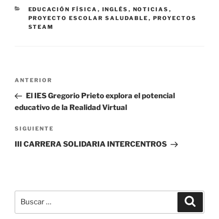
CATEGORÍAS
EDUCACIÓN FÍSICA
,
INGLÉS
,
NOTICIAS
,
PROYECTO ESCOLAR SALUDABLE
,
PROYECTOS
STEAM
Navegación
Entrada
ANTERIOR
de
anterior:
El IES Gregorio Prieto explora el potencial
entradas
educativo de la Realidad Virtual
Siguiente
SIGUIENTE
entrada
III CARRERA SOLIDARIA INTERCENTROS
Buscar
Buscar
por: