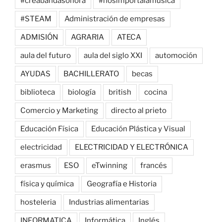
#creabandasonora
#nosimportalamúsica
#STEAM
Administración de empresas
ADMISIÓN
AGRARIA
ATECA
aula del futuro
aula del siglo XXI
automoción
AYUDAS
BACHILLERATO
becas
biblioteca
biología
british
cocina
Comercio y Marketing
directo al prieto
Educación Física
Educación Plástica y Visual
electricidad
ELECTRICIDAD Y ELECTRÓNICA
erasmus
ESO
eTwinning
francés
física y química
Geografía e Historia
hosteleria
Industrias alimentarias
INFORMATICA
Informática
Inglés