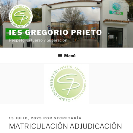
Saltar
al
contenido
IES GREGORIO PRIETO
Respeto, Esfuerzo y Superación
Menú
PUBLICADO
15 JULIO, 2025
POR
SECRETARÍA
EL
MATRICULACIÓN ADJUDICACIÓN