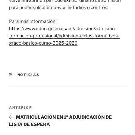
volverá a abrir un período extraordinario de admisión
para poder solicitar nuevos estudios o centros.
Para más información:
https://www.educa.jccm.es/es/admision/admision-
formacion-profesional/admision-ciclos-formativos-
grado-basico-curso-2025-2026
CATEGORÍAS
NOTICIAS
Navegación
Entrada
ANTERIOR
de
anterior:
MATRICULACIÓN EN 1ª ADJUDICACIÓN DE
entradas
LISTA DE ESPERA