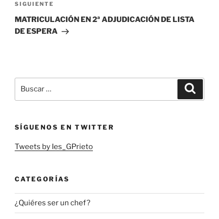
Siguiente
SIGUIENTE
entrada
MATRICULACIÓN EN 2ª ADJUDICACIÓN DE LISTA
DE ESPERA
Buscar
Buscar
por:
SÍGUENOS EN TWITTER
Tweets by Ies_GPrieto
CATEGORÍAS
¿Quiéres ser un chef?