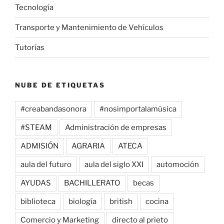
Tecnología
Transporte y Mantenimiento de Vehículos
Tutorías
NUBE DE ETIQUETAS
#creabandasonora
#nosimportalamúsica
#STEAM
Administración de empresas
ADMISIÓN
AGRARIA
ATECA
aula del futuro
aula del siglo XXI
automoción
AYUDAS
BACHILLERATO
becas
biblioteca
biología
british
cocina
Comercio y Marketing
directo al prieto