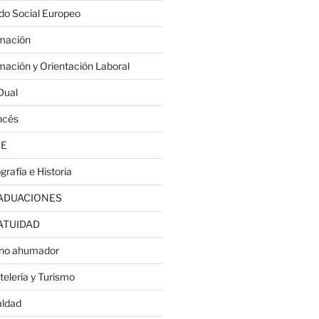
do Social Europeo
mación
mación y Orientación Laboral
Dual
ncés
JE
grafía e Historia
ADUACIONES
ATUIDAD
no ahumador
telería y Turismo
aldad