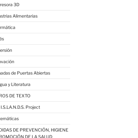
resora 3D
ustrias Alimentarias
ormática
lés
ersión
ovación
nadas de Puertas Abiertas
gua y Literatura
ROS DE TEXTO
 I.S.LA.N.D.S. Project
emáticas
IDAS DE PREVENCIÓN, HIGIENE
PROMOCIÓN DE LA SALUD