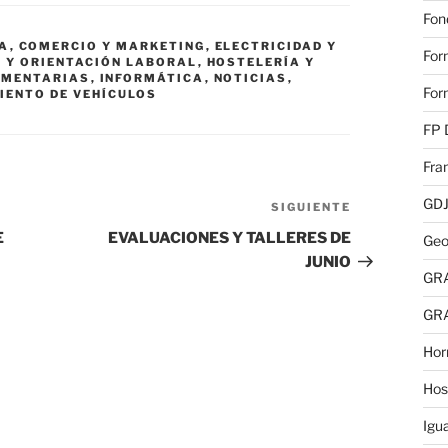
Fon
A
,
COMERCIO Y MARKETING
,
ELECTRICIDAD Y
For
 Y ORIENTACIÓN LABORAL
,
HOSTELERÍA Y
IMENTARIAS
,
INFORMÁTICA
,
NOTICIAS
,
For
IENTO DE VEHÍCULOS
FP 
Fra
GD
SIGUIENTE
Siguiente
entrada
E
EVALUACIONES Y TALLERES DE
Geo
JUNIO
GR
GR
Hor
Hos
Igu