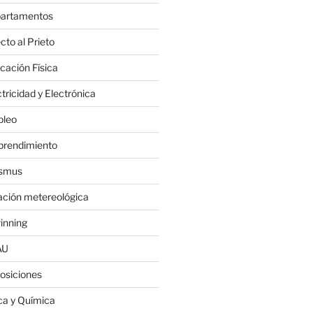
artamentos
cto al Prieto
cación Física
tricidad y Electrónica
leo
rendimiento
smus
ación metereológica
inning
AU
osiciones
ica y Química