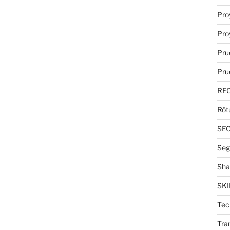
Pro
Pro
Pru
Pru
RE
Rót
SE
Seg
Sha
SKI
Tec
Tra