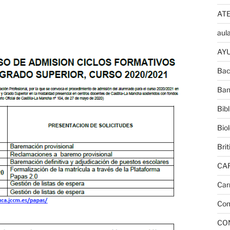
AT
aula
AYU
Bac
Ban
Bib
Bio
Brit
CA
Car
Com
CO