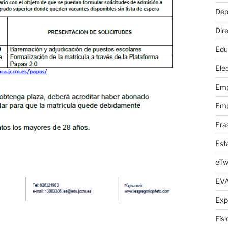
Dep
Dire
Edu
Elec
Emp
Emp
Era
Est
eTw
EV
Exp
Fís