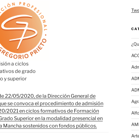
Twe
CA
¿Qu
AC
sión a ciclos
Adm
ativos de grado
o y superior
AD
AD
de 22/05/2020, de la Dirección General de
Agr
 que se convoca el procedimiento de admisión
20/2021 en ciclos formativos de Formación
Alf
Grado Superior en la modalidad presencial en
AM
La Mancha sostenidos con fondos públicos.
Art