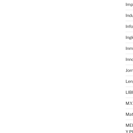
Imp
Ind
Inf
Ing
Inm
Inn
Jor
Len
LIB
M.Y.
Mat
MED
Y 