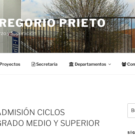
GREGORIO PRIETO
rzo y Superación
Proyectos
Secretaría
Departamentos
Com
Bus
DMISIÓN CICLOS
por
GRADO MEDIO Y SUPERIOR
SÍ