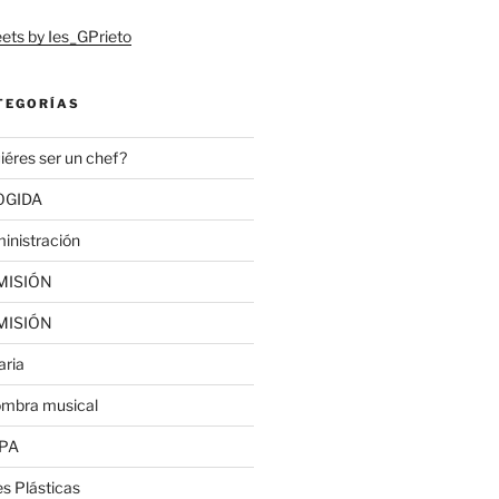
ets by Ies_GPrieto
TEGORÍAS
iéres ser un chef?
OGIDA
inistración
MISIÓN
MISIÓN
aria
ombra musical
PA
es Plásticas