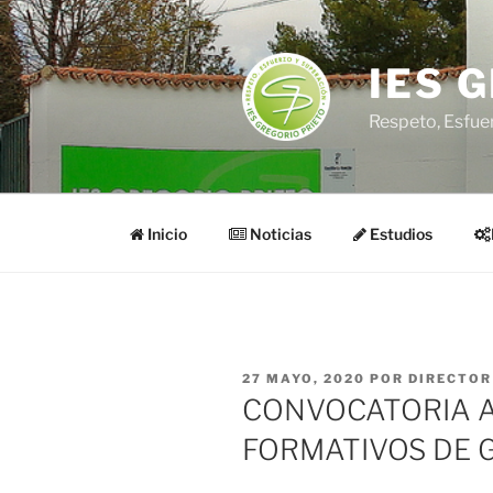
Saltar
al
contenido
IES 
Respeto, Esfue
Inicio
Noticias
Estudios
PUBLICADO
27 MAYO, 2020
POR
DIRECTOR
EL
CONVOCATORIA A
FORMATIVOS DE 