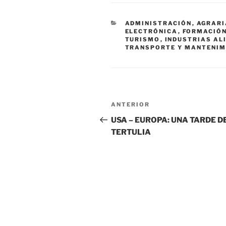
CATEGORÍAS
ADMINISTRACIÓN
,
AGRARI
ELECTRÓNICA
,
FORMACIÓN
TURISMO
,
INDUSTRIAS AL
TRANSPORTE Y MANTENIM
Navegación
Entrada
ANTERIOR
de
anterior:
USA – EUROPA: UNA TARDE D
TERTULIA
entradas