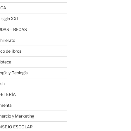
ECA
 siglo XXI
DAS – BECAS
hillerato
co de libros
lioteca
logía y Geología
ish
FETERÍA
menta
ercio y Marketing
NSEJO ESCOLAR