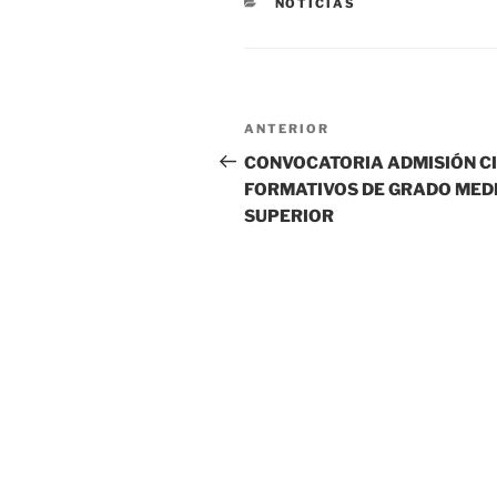
CATEGORÍAS
NOTICIAS
Navegación
Entrada
ANTERIOR
de
anterior:
CONVOCATORIA ADMISIÓN C
FORMATIVOS DE GRADO MEDI
entradas
SUPERIOR