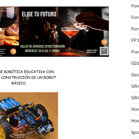
Fon
For
For
FP 
Fra
GD
Geo
GR
GR
Hor
Hos
Igu