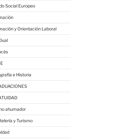
do Social Europeo
mación
mación y Orientación Laboral
Dual
ncés
JE
grafía e Historia
ADUACIONES
ATUIDAD
no ahumador
telería y Turismo
aldad