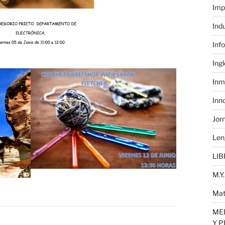
Imp
Ind
Inf
Ing
Inm
Inn
Jor
Len
LIB
M.Y.
Mat
MED
Y 