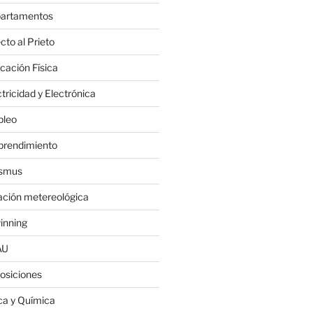
artamentos
cto al Prieto
cación Física
tricidad y Electrónica
leo
rendimiento
smus
ación metereológica
inning
AU
osiciones
ica y Química