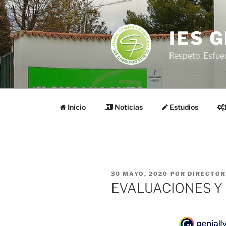
Saltar
al
contenido
IES 
Respeto, Esfue
Inicio
Noticias
Estudios
PUBLICADO
30 MAYO, 2020
POR
DIRECTOR
EL
EVALUACIONES Y 