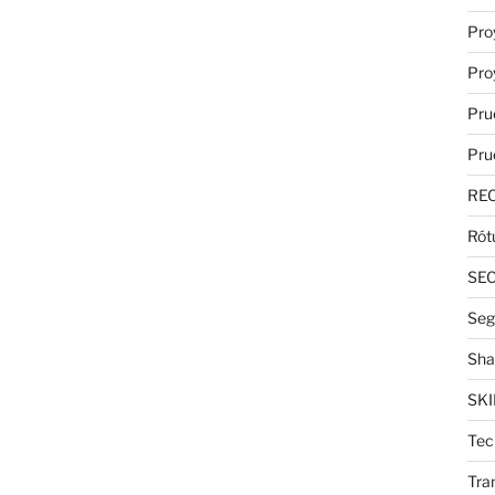
Pro
Pro
Pru
Pru
RE
Rót
SE
Seg
Sha
SKI
Tec
Tra