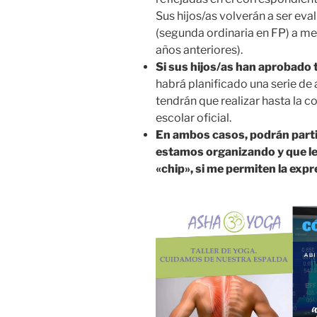
Sus hijos/as volverán a ser eva
(segunda ordinaria en FP) a m
años anteriores).
Si sus hijos/as han aprobado
habrá planificado una serie de
tendrán que realizar hasta la c
escolar oficial.
En ambos casos, podrán partic
estamos organizando y que le
«chip», si me permiten la expre