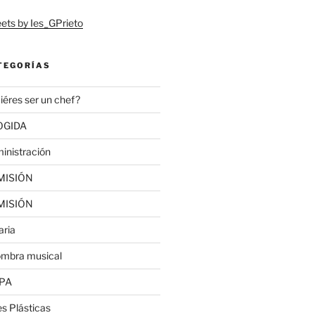
ets by Ies_GPrieto
TEGORÍAS
iéres ser un chef?
OGIDA
inistración
MISIÓN
MISIÓN
aria
ombra musical
PA
es Plásticas