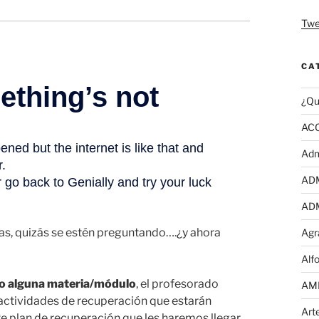
Twe
CA
¿Qu
AC
Adm
AD
AD
jas, quizás se estén preguntando….¿y ahora
Agr
Alf
do alguna materia/módulo
, el profesorado
AM
 actividades de recuperación que estarán
Art
te plan de recuperación que les haremos llegar.