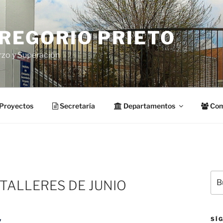
GREGORIO PRIETO
rzo y Superación
Proyectos
Secretaría
Departamentos
Com
Bus
TALLERES DE JUNIO
por
SÍ