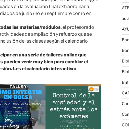
luados en la evaluación final extraordinaria
AT
ediados de junio (no en septiembre como en
aula
 todas las materias/módulos
, el profesorado
AYU
 actividades de ampliación y refuerzo que se
Bac
onclusión de las clases según el calendario
Ban
ipar en una serie de talleres online que
Bib
s pueden venir muy bien para cambiar el
sión. Les el calendario interactivo:
Bio
Brit
CA
Car
Com
CO