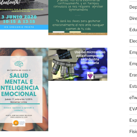
Dep
Dire
Edu
Elec
Emp
Emp
Era
Est
eTw
EV
Exp
Fís