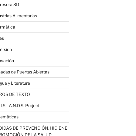
resora 3D
ustrias Alimentarias
ormática
lés
ersión
ovación
nadas de Puertas Abiertas
gua y Literatura
ROS DE TEXTO
 I.S.LA.N.D.S. Project
emáticas
IDAS DE PREVENCIÓN, HIGIENE
PROMOCIÓN DE LA SALUD