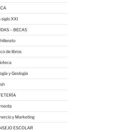
ECA
 siglo XXI
DAS – BECAS
hillerato
co de libros
lioteca
logía y Geología
ish
FETERÍA
menta
ercio y Marketing
NSEJO ESCOLAR