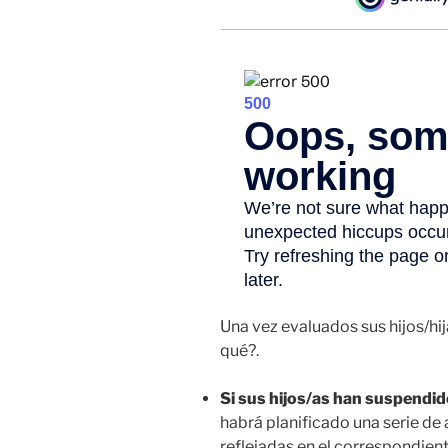
Una vez evaluados sus hijos/hi
qué?.
Si sus hijos/as han suspendi
habrá planificado una serie de
reflejadas en el correspondien