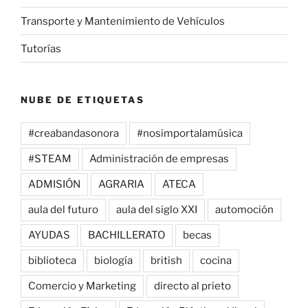
Transporte y Mantenimiento de Vehículos
Tutorías
NUBE DE ETIQUETAS
#creabandasonora
#nosimportalamúsica
#STEAM
Administración de empresas
ADMISIÓN
AGRARIA
ATECA
aula del futuro
aula del siglo XXI
automoción
AYUDAS
BACHILLERATO
becas
biblioteca
biología
british
cocina
Comercio y Marketing
directo al prieto