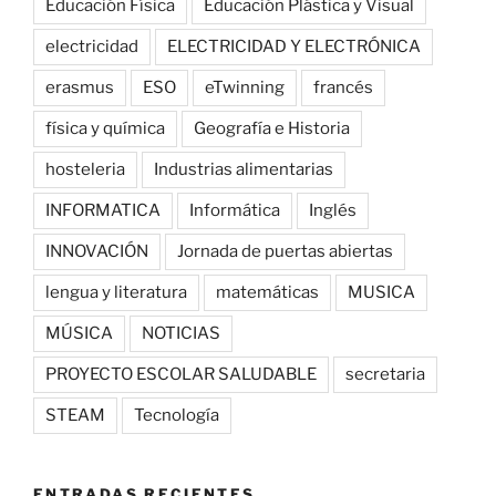
Educación Física
Educación Plástica y Visual
electricidad
ELECTRICIDAD Y ELECTRÓNICA
erasmus
ESO
eTwinning
francés
física y química
Geografía e Historia
hosteleria
Industrias alimentarias
INFORMATICA
Informática
Inglés
INNOVACIÓN
Jornada de puertas abiertas
lengua y literatura
matemáticas
MUSICA
MÚSICA
NOTICIAS
PROYECTO ESCOLAR SALUDABLE
secretaria
STEAM
Tecnología
ENTRADAS RECIENTES