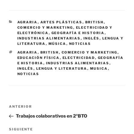
CATEGORÍAS
AGRARIA
,
ARTES PLÁSTICAS
,
BRITISH
,
COMERCIO Y MARKETING
,
ELECTRICIDAD Y
ELECTRÓNICA
,
GEOGRAFÍA E HISTORIA
,
INDUSTRIAS ALIMENTARIAS
,
INGLÉS
,
LENGUA Y
LITERATURA
,
MÚSICA
,
NOTICIAS
ETIQUETAS
AGRARIA
,
BRITISH
,
COMERCIO Y MARKETING
,
EDUCACIÓN FÍSICA
,
ELECTRICIDAD
,
GEOGRAFÍA
E HISTORIA
,
INDUSTRIAS ALIMENTARIAS
,
INGLÉS
,
LENGUA Y LITERATURA
,
MUSICA
,
NOTICIAS
Navegación
Entrada
ANTERIOR
de
anterior:
Trabajos colaborativos en 2ºBTO
entradas
Siguiente
SIGUIENTE