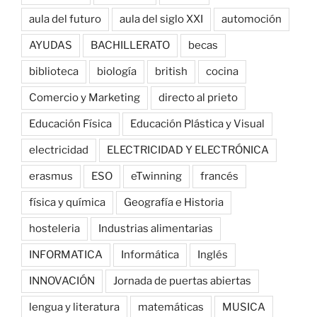
aula del futuro
aula del siglo XXI
automoción
AYUDAS
BACHILLERATO
becas
biblioteca
biología
british
cocina
Comercio y Marketing
directo al prieto
Educación Física
Educación Plástica y Visual
electricidad
ELECTRICIDAD Y ELECTRÓNICA
erasmus
ESO
eTwinning
francés
física y química
Geografía e Historia
hosteleria
Industrias alimentarias
INFORMATICA
Informática
Inglés
INNOVACIÓN
Jornada de puertas abiertas
lengua y literatura
matemáticas
MUSICA