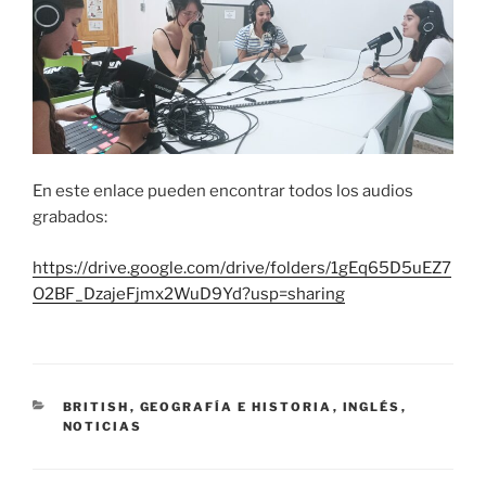
En este enlace pueden encontrar todos los audios
grabados:
https://drive.google.com/drive/folders/1gEq65D5uEZ7
O2BF_DzajeFjmx2WuD9Yd?usp=sharing
CATEGORÍAS
BRITISH
,
GEOGRAFÍA E HISTORIA
,
INGLÉS
,
NOTICIAS