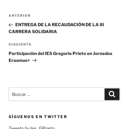
Navegación
Entrada
ANTERIOR
de
anterior:
ENTREGA DE LA RECAUDACIÓN DE LA III
entradas
CARRERA SOLIDARIA
Siguiente
SIGUIENTE
entrada
Participación del IES Gregorio Prieto en Jornadas
Erasmus+
Buscar
Buscar
por:
SÍGUENOS EN TWITTER
Tweets by Ies_GPrieto