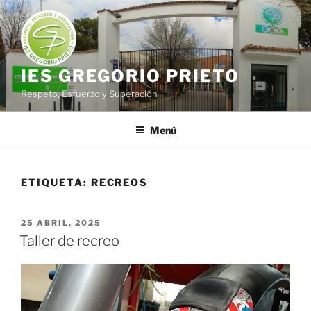
Saltar
al
contenido
IES GREGORIO PRIETO
Respeto, Esfuerzo y Superación
Menú
ETIQUETA:
RECREOS
PUBLICADO
25 ABRIL, 2025
EL
Taller de recreo