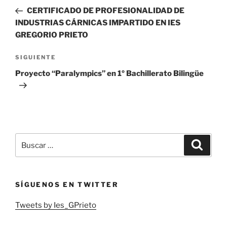
de
anterior:
CERTIFICADO DE PROFESIONALIDAD DE
entradas
INDUSTRIAS CÁRNICAS IMPARTIDO EN IES
GREGORIO PRIETO
Siguiente
SIGUIENTE
entrada
Proyecto “Paralympics” en 1º Bachillerato Bilingüe
Buscar
Buscar
por:
SÍGUENOS EN TWITTER
Tweets by Ies_GPrieto