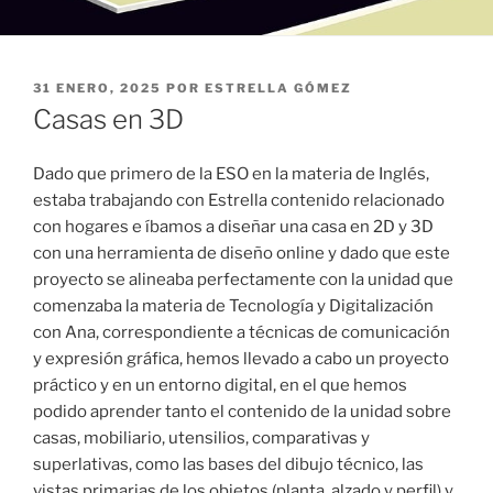
PUBLICADO
31 ENERO, 2025
POR
ESTRELLA GÓMEZ
EL
Casas en 3D
Dado que primero de la ESO en la materia de Inglés,
estaba trabajando con Estrella contenido relacionado
con hogares e íbamos a diseñar una casa en 2D y 3D
con una herramienta de diseño online y dado que este
proyecto se alineaba perfectamente con la unidad que
comenzaba la materia de Tecnología y Digitalización
con Ana, correspondiente a técnicas de comunicación
y expresión gráfica, hemos llevado a cabo un proyecto
práctico y en un entorno digital, en el que hemos
podido aprender tanto el contenido de la unidad sobre
casas, mobiliario, utensilios, comparativas y
superlativas, como las bases del dibujo técnico, las
vistas primarias de los objetos (planta, alzado y perfil) y