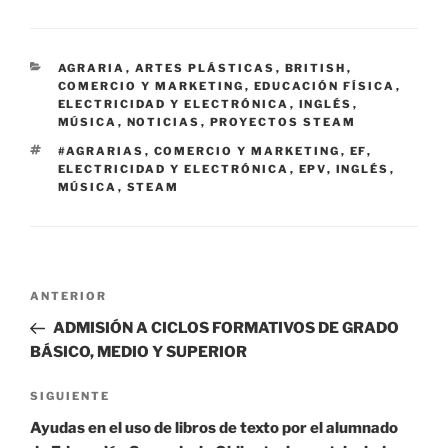
CATEGORÍAS
AGRARIA
,
ARTES PLÁSTICAS
,
BRITISH
,
COMERCIO Y MARKETING
,
EDUCACIÓN FÍSICA
,
ELECTRICIDAD Y ELECTRÓNICA
,
INGLÉS
,
MÚSICA
,
NOTICIAS
,
PROYECTOS STEAM
ETIQUETAS
#AGRARIAS
,
COMERCIO Y MARKETING
,
EF
,
ELECTRICIDAD Y ELECTRÓNICA
,
EPV
,
INGLÉS
,
MÚSICA
,
STEAM
Navegación
Entrada
ANTERIOR
de
anterior:
ADMISIÓN A CICLOS FORMATIVOS DE GRADO
entradas
BÁSICO, MEDIO Y SUPERIOR
Siguiente
SIGUIENTE
entrada
Ayudas en el uso de libros de texto por el alumnado