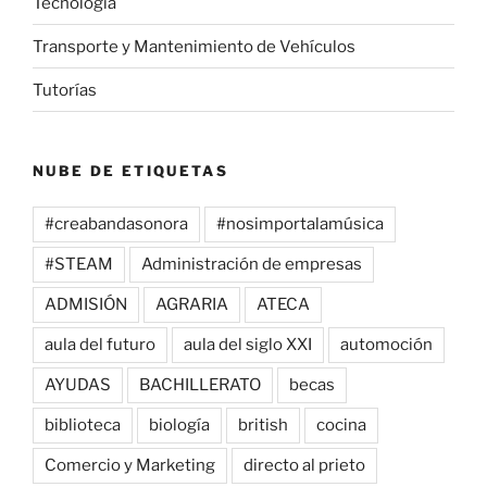
Tecnología
Transporte y Mantenimiento de Vehículos
Tutorías
NUBE DE ETIQUETAS
#creabandasonora
#nosimportalamúsica
#STEAM
Administración de empresas
ADMISIÓN
AGRARIA
ATECA
aula del futuro
aula del siglo XXI
automoción
AYUDAS
BACHILLERATO
becas
biblioteca
biología
british
cocina
Comercio y Marketing
directo al prieto