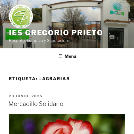
Saltar
al
contenido
IES GREGORIO PRIETO
Respeto, Esfuerzo y Superación
Menú
ETIQUETA:
#AGRARIAS
PUBLICADO
23 JUNIO, 2025
EL
Mercadillo Solidario