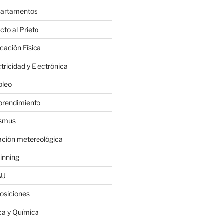
artamentos
cto al Prieto
cación Física
tricidad y Electrónica
leo
rendimiento
smus
ación metereológica
inning
AU
osiciones
ica y Química