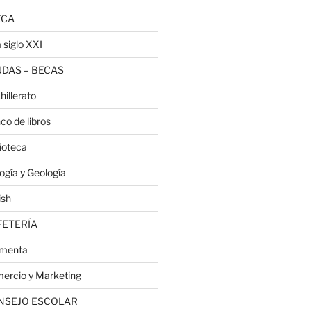
ECA
 siglo XXI
DAS – BECAS
hillerato
co de libros
lioteca
logía y Geología
ish
FETERÍA
menta
ercio y Marketing
NSEJO ESCOLAR