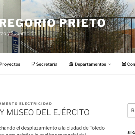
GREGORIO PRIETO
rzo y Superación
Proyectos
Secretaría
Departamentos
Com
AMENTO ELECTRICIDAD
Bus
 Y MUSEO DEL EJÉRCITO
por
chando el desplazamiento a la ciudad de Toledo
SÍ