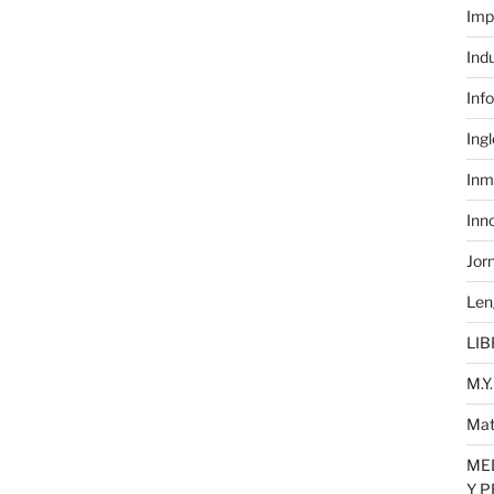
Imp
Ind
Inf
Ing
Inm
Inn
Jor
Len
LIB
M.Y.
Mat
MED
Y 