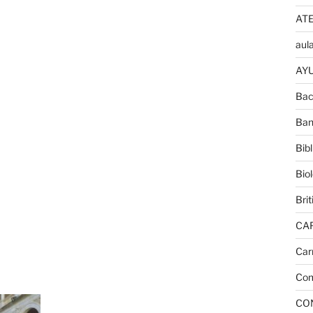
AT
aula
AYU
Bac
Ban
Bib
Bio
Brit
CA
Car
Com
CO