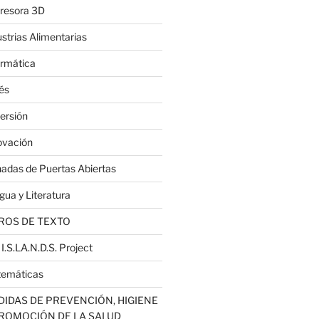
resora 3D
ustrias Alimentarias
ormática
lés
ersión
ovación
nadas de Puertas Abiertas
gua y Literatura
ROS DE TEXTO
 I.S.LA.N.D.S. Project
emáticas
IDAS DE PREVENCIÓN, HIGIENE
PROMOCIÓN DE LA SALUD