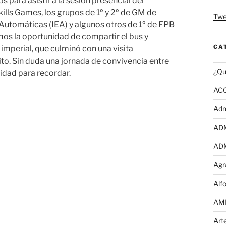
 para asistir a la sesión presencial del
ills Games, los grupos de 1º y 2º de GM de
Twe
 Automáticas (IEA) y algunos otros de 1º de FPB
mos la oportunidad de compartir el bus y
CA
d imperial, que culminó con una visita
ito. Sin duda una jornada de convivencia entre
¿Qu
cidad para recordar.
AC
Adm
AD
AD
Agr
Alf
AM
Art