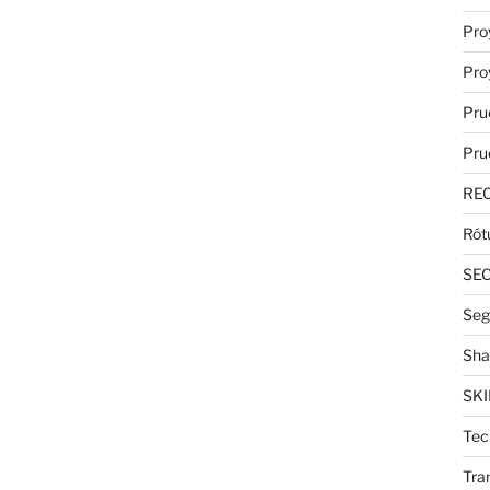
Pro
Pro
Pru
Pru
RE
Rót
SE
Seg
Sha
SKI
Tec
Tra