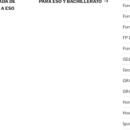
ADA DE
PARA ESO Y BACHILLERATO
Fon
 A ESO
For
For
FP 
Fra
GD
Geo
GR
GR
Hor
Hos
Igu