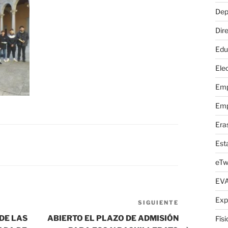
Dep
Dire
Edu
Elec
Emp
Emp
Era
Est
eTw
EV
Exp
SIGUIENTE
Siguiente
entrada
DE LAS
ABIERTO EL PLAZO DE ADMISIÓN
Fís