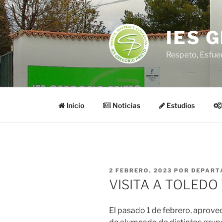
Saltar
al
contenido
IES 
Respeto, Esfue
Inicio
Noticias
Estudios
PUBLICADO
2 FEBRERO, 2023
POR
DEPART
EL
VISITA A TOLEDO
El pasado 1 de febrero, aprove