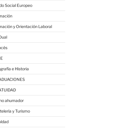
do Social Europeo
mación
mación y Orientación Laboral
Dual
ncés
JE
grafía e Historia
ADUACIONES
ATUIDAD
no ahumador
telería y Turismo
aldad