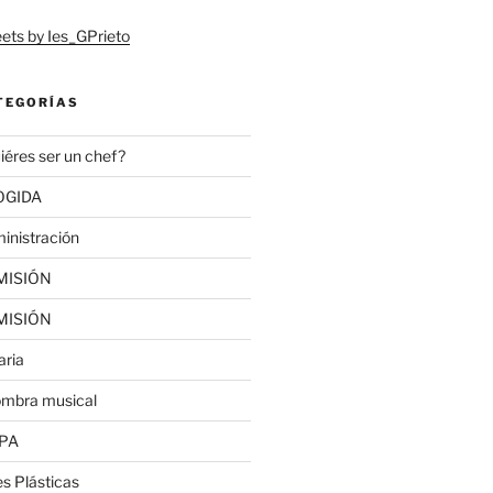
ets by Ies_GPrieto
TEGORÍAS
iéres ser un chef?
OGIDA
inistración
MISIÓN
MISIÓN
aria
ombra musical
PA
es Plásticas