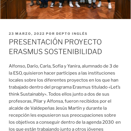
PUBLICADO
23 MARZO, 2022
POR
DEPTO INGLÉS
EL
PRESENTACIÓN PROYECTO
ERASMUS SOSTENIBILIDAD
Alfonso, Darío, Carla, Sofía y Yanira, alumnado de 3 de
la ESO, quisieron hacer partícipes a las instituciones
locales sobre los diferentes proyectos en los que han
trabajado dentro del programa Erasmus titulado «Let’s
think Sustainably». Todos ellos junto a dos de sus
profesoras, Pilar y Alfonsa, fueron recibidos por el
alcalde de Valdepeñas Jesús Martín y durante la
recepción les expusieron sus preocupaciones sobre
los objetivos a conseguir dentro de la agenda 2030 en
los que están trabajando junto a otros jóvenes