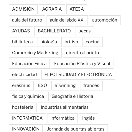
ADMISIÓN
AGRARIA
ATECA
aula del futuro
aula del siglo XXI
automoción
AYUDAS
BACHILLERATO
becas
biblioteca
biología
british
cocina
Comercio y Marketing
directo al prieto
Educación Física
Educación Plástica y Visual
electricidad
ELECTRICIDAD Y ELECTRÓNICA
erasmus
ESO
eTwinning
francés
física y química
Geografía e Historia
hosteleria
Industrias alimentarias
INFORMATICA
Informática
Inglés
INNOVACIÓN
Jornada de puertas abiertas