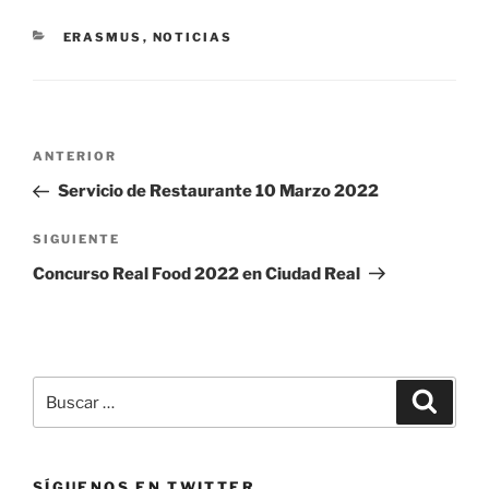
CATEGORÍAS
ERASMUS
,
NOTICIAS
Navegación
Entrada
ANTERIOR
de
anterior:
Servicio de Restaurante 10 Marzo 2022
entradas
Siguiente
SIGUIENTE
entrada
Concurso Real Food 2022 en Ciudad Real
Buscar
Buscar
por:
SÍGUENOS EN TWITTER