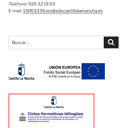
Teléfono: 926 32 19 03
E-mail:
13003336.ies@
educastillalamancha.es
Buscar
Buscar
por: