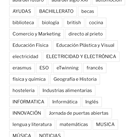
aula del futuro
aula del siglo XXI
automoción
AYUDAS
BACHILLERATO
becas
biblioteca
biología
british
cocina
Comercio y Marketing
directo al prieto
Educación Física
Educación Plástica y Visual
electricidad
ELECTRICIDAD Y ELECTRÓNICA
erasmus
ESO
eTwinning
francés
física y química
Geografía e Historia
hosteleria
Industrias alimentarias
INFORMATICA
Informática
Inglés
INNOVACIÓN
Jornada de puertas abiertas
lengua y literatura
matemáticas
MUSICA
MÚSICA
NOTICIAS