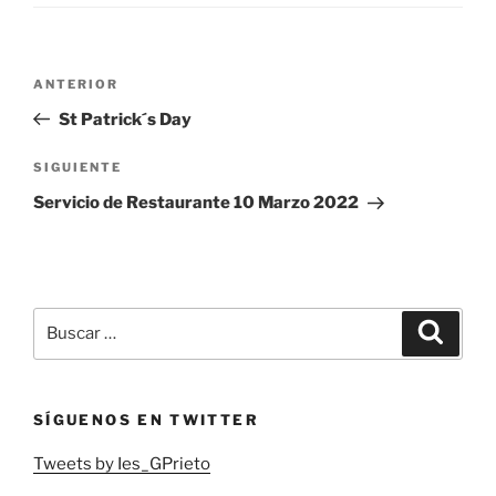
Navegación
Entrada
ANTERIOR
de
anterior:
St Patrick´s Day
entradas
Siguiente
SIGUIENTE
entrada
Servicio de Restaurante 10 Marzo 2022
Buscar
Buscar
por:
SÍGUENOS EN TWITTER
Tweets by Ies_GPrieto