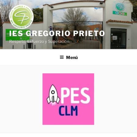
Saltar
al
contenido
IES GREGORIO PRIETO
Respeto, Esfuerzo y Superación
Menú