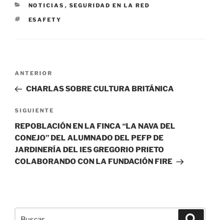
CATEGORÍAS
NOTICIAS
,
SEGURIDAD EN LA RED
ETIQUETAS
ESAFETY
Navegación
Entrada
ANTERIOR
de
anterior:
CHARLAS SOBRE CULTURA BRITÁNICA
entradas
Siguiente
SIGUIENTE
entrada
REPOBLACIÓN EN LA FINCA “LA NAVA DEL
CONEJO” DEL ALUMNADO DEL PEFP DE
JARDINERÍA DEL IES GREGORIO PRIETO
COLABORANDO CON LA FUNDACIÓN FIRE
Buscar
Buscar