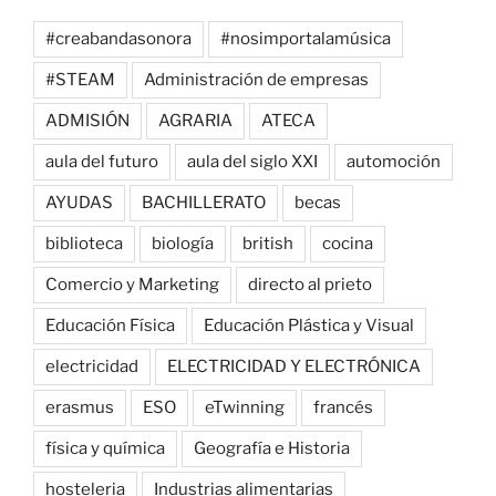
#creabandasonora
#nosimportalamúsica
#STEAM
Administración de empresas
ADMISIÓN
AGRARIA
ATECA
aula del futuro
aula del siglo XXI
automoción
AYUDAS
BACHILLERATO
becas
biblioteca
biología
british
cocina
Comercio y Marketing
directo al prieto
Educación Física
Educación Plástica y Visual
electricidad
ELECTRICIDAD Y ELECTRÓNICA
erasmus
ESO
eTwinning
francés
física y química
Geografía e Historia
hosteleria
Industrias alimentarias