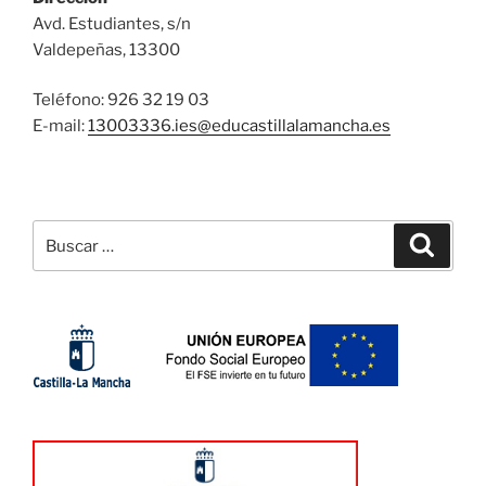
Avd. Estudiantes, s/n
Valdepeñas, 13300
Teléfono: 926 32 19 03
E-mail:
13003336.ies@
educastillalamancha.es
Buscar
Buscar
por: