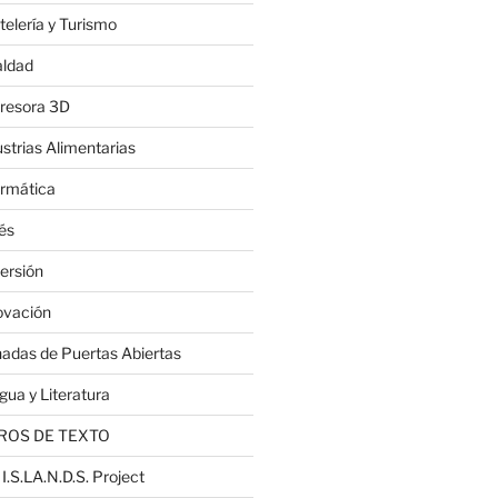
telería y Turismo
aldad
resora 3D
ustrias Alimentarias
ormática
lés
ersión
ovación
nadas de Puertas Abiertas
gua y Literatura
ROS DE TEXTO
 I.S.LA.N.D.S. Project