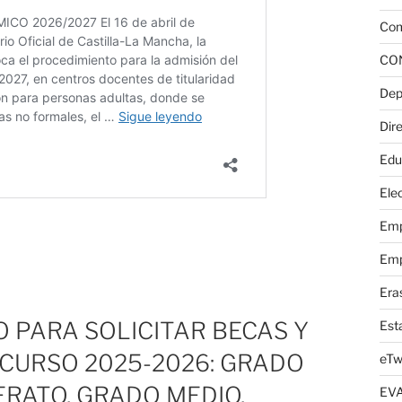
Com
CO
Dep
Dire
Edu
Elec
Emp
Emp
Era
O PARA SOLICITAR BECAS Y
Est
 CURSO 2025-2026: GRADO
eTw
ERATO, GRADO MEDIO,
EV