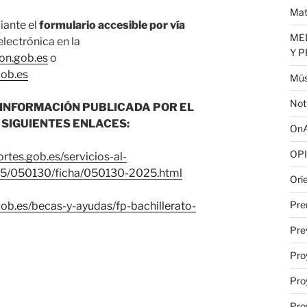
Mat
ante el
formulario accesible por vía
MED
electrónica en la
Y 
ion.gob.es
o
gob.es
Mús
Not
 INFORMACIÓN PUBLICADA POR EL
 SIGUIENTES ENLACES:
OnA
OPI
tes.gob.es/servicios-al-
05/050130/ficha/050130-2025.html
Ori
Pre
ob.es/becas-y-ayudas/fp-bachillerato-
Pre
Pro
Pro
Pro