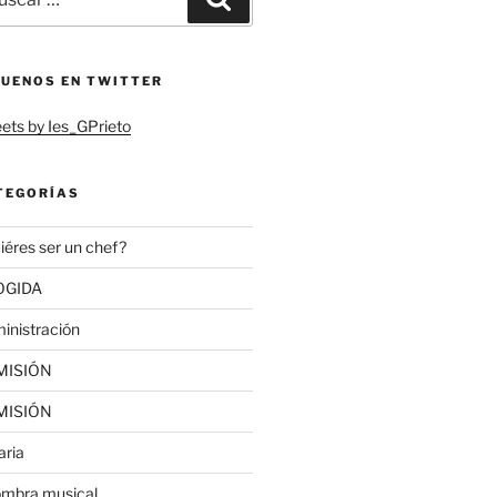
:
GUENOS EN TWITTER
ets by Ies_GPrieto
TEGORÍAS
iéres ser un chef?
OGIDA
inistración
MISIÓN
MISIÓN
aria
ombra musical