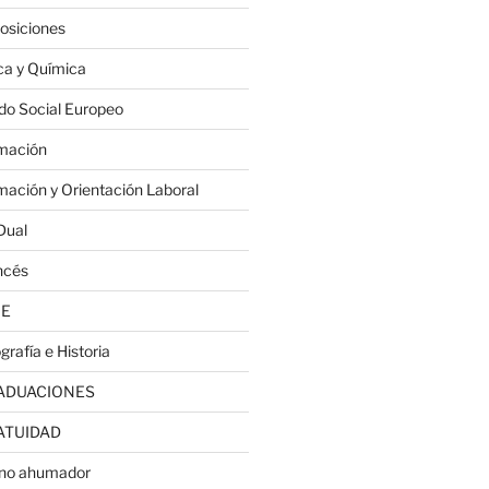
osiciones
ica y Química
do Social Europeo
mación
mación y Orientación Laboral
Dual
ncés
JE
grafía e Historia
ADUACIONES
ATUIDAD
no ahumador