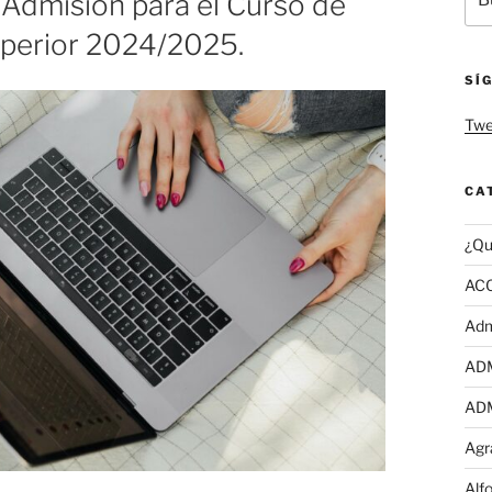
e Admisión para el Curso de
por
perior 2024/2025.
SÍ
Twe
CA
¿Qu
AC
Adm
AD
AD
Agr
Alf