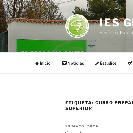
Saltar
al
contenido
IES 
Respeto, Esfue
Inicio
Noticias
Estudios
ETIQUETA:
CURSO PREPA
SUPERIOR
PUBLICADO
23 MAYO, 2024
EL