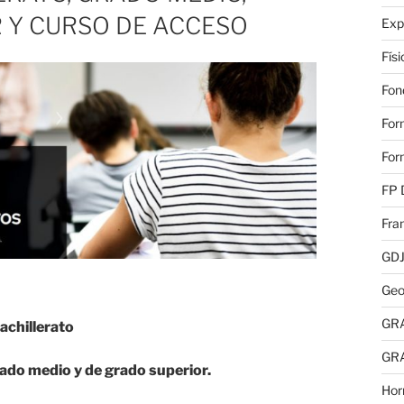
 Y CURSO DE ACCESO
Exp
Fís
Fon
For
For
FP 
Fra
GD
Geo
GR
achillerato
GR
ado medio y de grado superior.
Hor