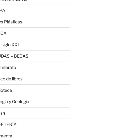
PA
es Plásticas
ECA
 siglo XXI
DAS – BECAS
hillerato
co de libros
lioteca
logía y Geología
ish
FETERÍA
menta