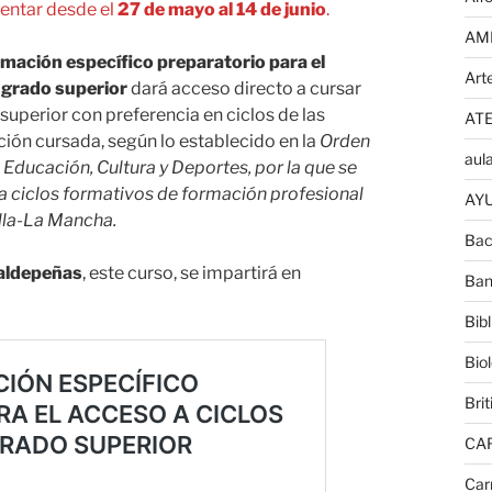
entar desde el
27 de mayo al 14 de junio
.
AM
mación específico preparatorio para el
Art
 grado superior
dará acceso directo a cursar
superior con preferencia en ciclos de las
AT
ción cursada, según lo establecido en la
Orden
aula
 Educación, Cultura y Deportes, por la que se
a ciclos formativos de formación profesional
AYU
lla-La Mancha.
Bac
Valdepeñas
, este curso, se impartirá en
Ban
Bib
Bio
Brit
CA
Car