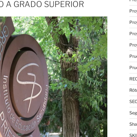
O A GRADO SUPERIOR
Pro
Pro
Pro
Pro
Pru
Pru
RE
Rót
SE
Seg
Sha
SKI