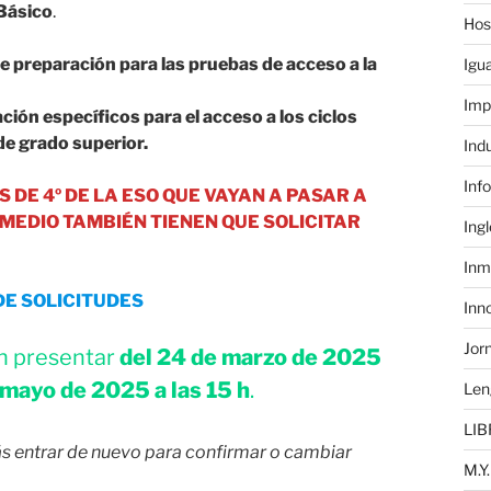
Básico
.
Hos
 preparación para las pruebas de acceso a la
Igu
Imp
ión específicos para el acceso a los ciclos
de grado superior.
Ind
Inf
 DE 4º DE LA ESO QUE VAYAN A PASAR A
MEDIO TAMBIÉN TIENEN QUE SOLICITAR
Ing
Inm
DE SOLICITUDES
Inn
Jor
án presentar
del 24 de marzo de 2025
e mayo de 2025 a las 15 h
.
Len
LIB
 entrar de nuevo para confirmar o cambiar
M.Y.