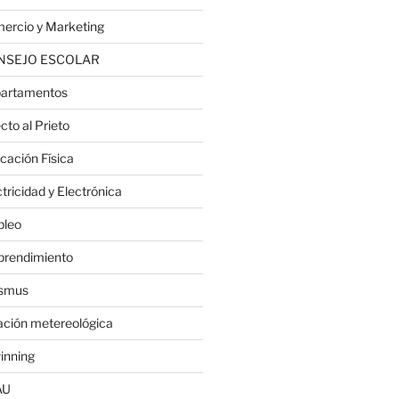
ercio y Marketing
NSEJO ESCOLAR
artamentos
cto al Prieto
cación Física
tricidad y Electrónica
leo
rendimiento
smus
ación metereológica
inning
AU