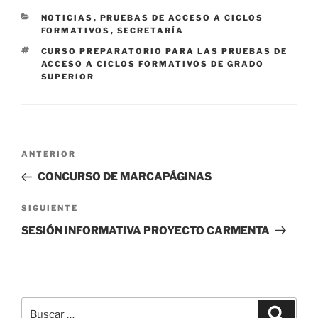
CATEGORÍAS
NOTICIAS
,
PRUEBAS DE ACCESO A CICLOS
FORMATIVOS
,
SECRETARÍA
ETIQUETAS
CURSO PREPARATORIO PARA LAS PRUEBAS DE
ACCESO A CICLOS FORMATIVOS DE GRADO
SUPERIOR
Navegación
Entrada
ANTERIOR
de
anterior:
CONCURSO DE MARCAPÁGINAS
entradas
Siguiente
SIGUIENTE
entrada
SESIÓN INFORMATIVA PROYECTO CARMENTA
Buscar
Buscar