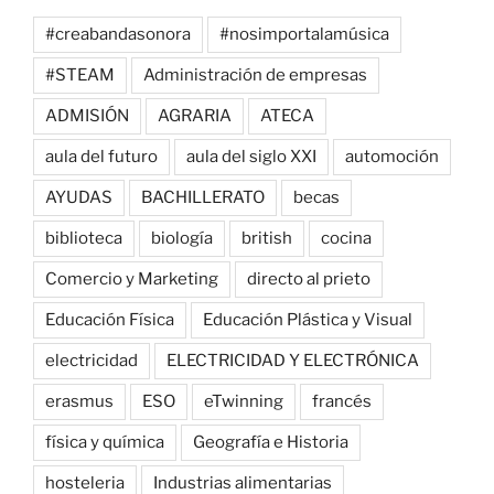
#creabandasonora
#nosimportalamúsica
#STEAM
Administración de empresas
ADMISIÓN
AGRARIA
ATECA
aula del futuro
aula del siglo XXI
automoción
AYUDAS
BACHILLERATO
becas
biblioteca
biología
british
cocina
Comercio y Marketing
directo al prieto
Educación Física
Educación Plástica y Visual
electricidad
ELECTRICIDAD Y ELECTRÓNICA
erasmus
ESO
eTwinning
francés
física y química
Geografía e Historia
hosteleria
Industrias alimentarias