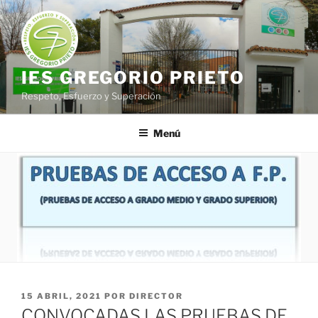
Saltar
al
contenido
IES GREGORIO PRIETO
Respeto, Esfuerzo y Superación
Menú
PUBLICADO
15 ABRIL, 2021
POR
DIRECTOR
EL
CONVOCADAS LAS PRUEBAS DE