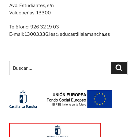
Avd. Estudiantes, s/n
Valdepeñas, 13300
Teléfono: 926 32 19 03
E-mail:
13003336.ies@
educastillalamancha.es
Buscar
Buscar
por: