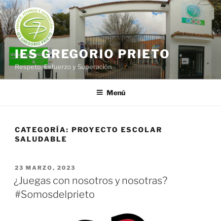
Saltar
al
contenido
IES GREGORIO PRIETO
Respeto, Esfuerzo y Superación
Menú
CATEGORÍA:
PROYECTO ESCOLAR
SALUDABLE
PUBLICADO
23 MARZO, 2023
EL
¿Juegas con nosotros y nosotras?
#Somosdelprieto