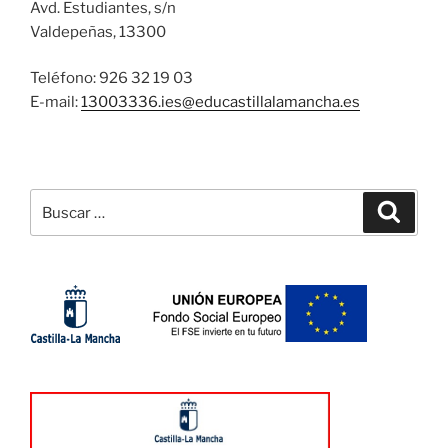
Avd. Estudiantes, s/n
Valdepeñas, 13300
Teléfono: 926 32 19 03
E-mail:
13003336.ies@
educastillalamancha.es
Buscar
Buscar
por: