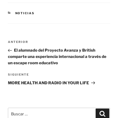
CATEGORÍAS
NOTICIAS
Navegación
Entrada
ANTERIOR
de
anterior:
El alumnado del Proyecto Avanza y British
entradas
comparte una experiencia internacional a través de
un escape room educativo
Siguiente
SIGUIENTE
entrada
MORE HEALTH AND RADIO IN YOUR LIFE
Buscar
Buscar
por: