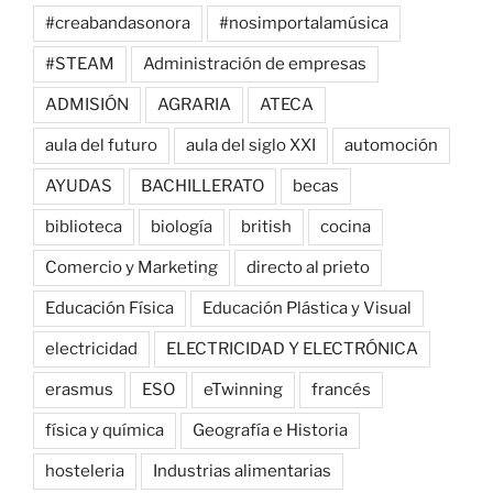
#creabandasonora
#nosimportalamúsica
#STEAM
Administración de empresas
ADMISIÓN
AGRARIA
ATECA
aula del futuro
aula del siglo XXI
automoción
AYUDAS
BACHILLERATO
becas
biblioteca
biología
british
cocina
Comercio y Marketing
directo al prieto
Educación Física
Educación Plástica y Visual
electricidad
ELECTRICIDAD Y ELECTRÓNICA
erasmus
ESO
eTwinning
francés
física y química
Geografía e Historia
hosteleria
Industrias alimentarias