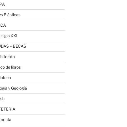
PA
es Plásticas
ECA
 siglo XXI
DAS – BECAS
hillerato
co de libros
lioteca
logía y Geología
ish
FETERÍA
menta