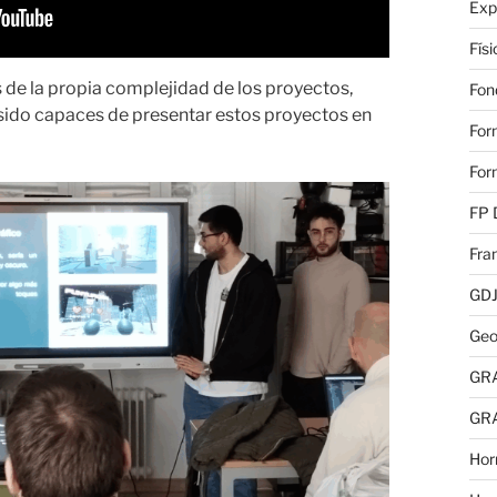
Exp
Fís
de la propia complejidad de los proyectos,
Fon
sido capaces de presentar estos proyectos en
For
For
FP 
Fra
GD
Geo
GR
GR
Hor