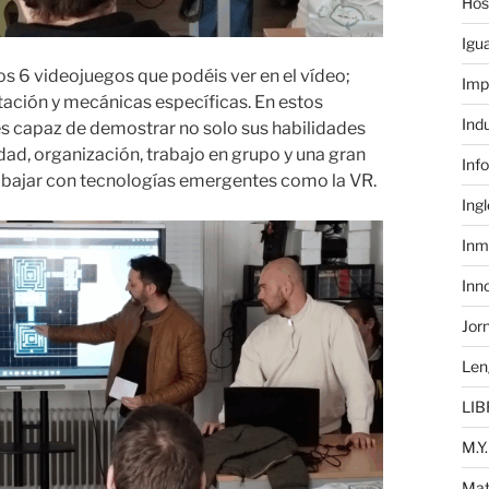
Hos
Igu
los 6 videojuegos que podéis ver en el vídeo;
Imp
tación y mecánicas específicas. En estos
Ind
s capaz de demostrar no solo sus habilidades
dad, organización, trabajo en grupo y una gran
Inf
abajar con tecnologías emergentes como la VR.
Ing
Inm
Inn
Jor
Len
LIB
M.Y.
Mat