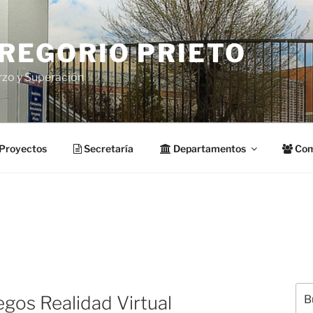
GREGORIO PRIETO
rzo y Superación
Proyectos
Secretaría
Departamentos
Com
Bus
gos Realidad Virtual
por