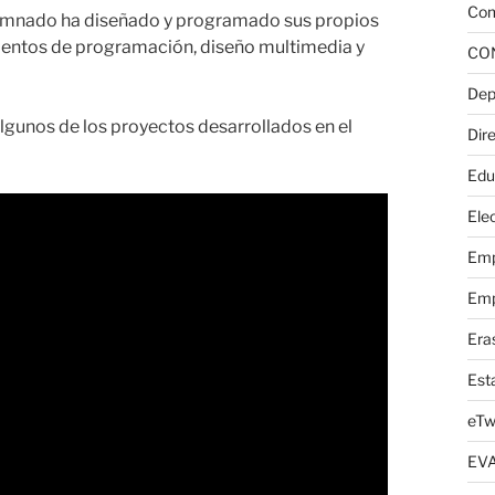
Com
alumnado ha diseñado y programado sus propios
entos de programación, diseño multimedia y
CO
Dep
gunos de los proyectos desarrollados en el
Dire
Edu
Elec
Emp
Emp
Era
Est
eTw
EV