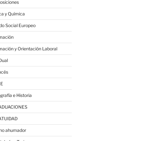
osiciones
ica y Química
do Social Europeo
mación
mación y Orientación Laboral
Dual
ncés
JE
grafía e Historia
ADUACIONES
ATUIDAD
no ahumador