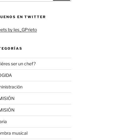
GUENOS EN TWITTER
ets by Ies_GPrieto
TEGORÍAS
iéres ser un chef?
OGIDA
inistración
MISIÓN
MISIÓN
aria
ombra musical