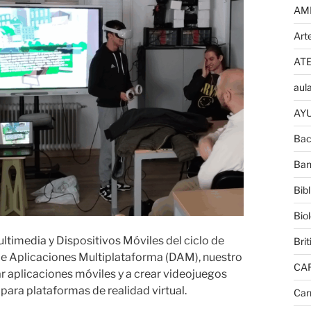
AM
Art
AT
aula
AYU
Bac
Ban
Bib
Bio
timedia y Dispositivos Móviles del ciclo de
Brit
de Aplicaciones Multiplataforma (DAM), nuestro
CA
r aplicaciones móviles y a crear videojuegos
ara plataformas de realidad virtual.
Car