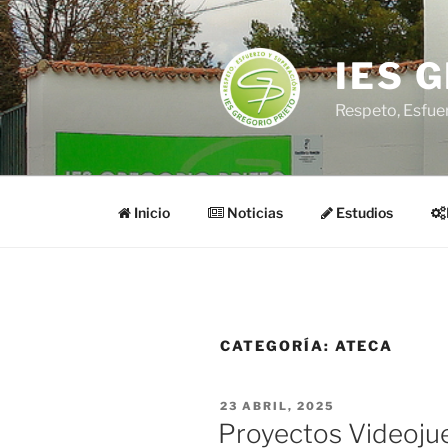
Saltar
al
contenido
IES 
Respeto, Esfue
Inicio
Noticias
Estudios
CATEGORÍA:
ATECA
PUBLICADO
23 ABRIL, 2025
EL
Proyectos Videojue