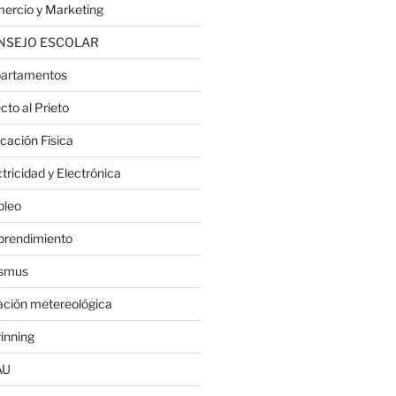
ercio y Marketing
NSEJO ESCOLAR
artamentos
cto al Prieto
cación Física
tricidad y Electrónica
leo
rendimiento
smus
ación metereológica
inning
AU