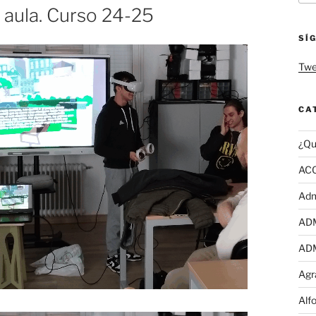
l aula. Curso 24-25
SÍ
Twe
CA
¿Qu
AC
Adm
AD
AD
Agr
Alf