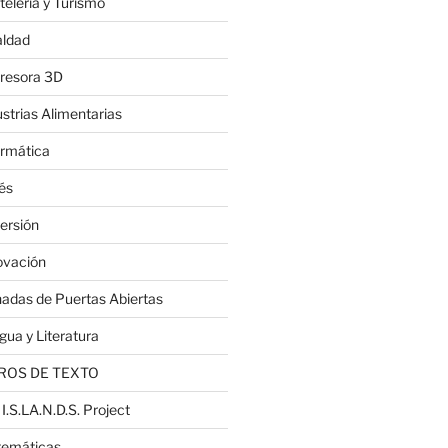
telería y Turismo
aldad
resora 3D
ustrias Alimentarias
ormática
lés
ersión
ovación
nadas de Puertas Abiertas
gua y Literatura
ROS DE TEXTO
 I.S.LA.N.D.S. Project
emáticas