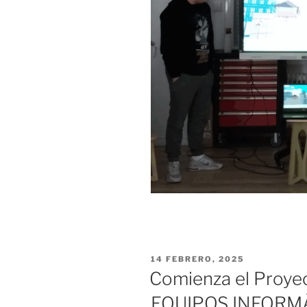
PUBLICADO
14 FEBRERO, 2025
EL
Comienza el Proy
EQUIPOS INFORM