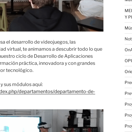
MED
Y 
Mús
Not
resa el desarrollo de videojuegos, las
dad virtual, te animamos a descubrir todo lo que
OnA
 nuestro ciclo de Desarrollo de Aplicaciones
OPI
rmación práctica, innovadora y con grandes
tor tecnológico.
Ori
Pre
 y sus módulos aquí:
index.php/departamentos/departamento-de-
Pre
Pro
Pro
Pro