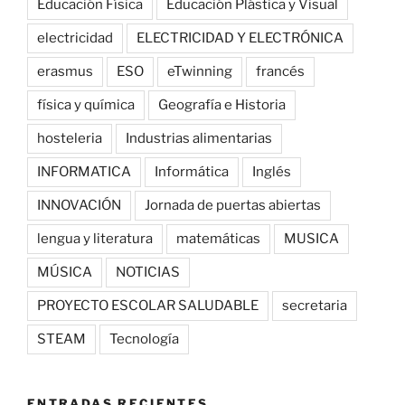
Educación Física
Educación Plástica y Visual
electricidad
ELECTRICIDAD Y ELECTRÓNICA
erasmus
ESO
eTwinning
francés
física y química
Geografía e Historia
hosteleria
Industrias alimentarias
INFORMATICA
Informática
Inglés
INNOVACIÓN
Jornada de puertas abiertas
lengua y literatura
matemáticas
MUSICA
MÚSICA
NOTICIAS
PROYECTO ESCOLAR SALUDABLE
secretaria
STEAM
Tecnología
ENTRADAS RECIENTES