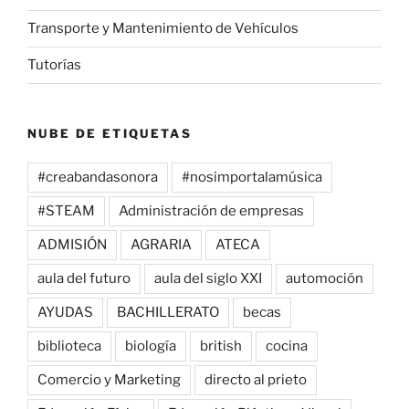
Transporte y Mantenimiento de Vehículos
Tutorías
NUBE DE ETIQUETAS
#creabandasonora
#nosimportalamúsica
#STEAM
Administración de empresas
ADMISIÓN
AGRARIA
ATECA
aula del futuro
aula del siglo XXI
automoción
AYUDAS
BACHILLERATO
becas
biblioteca
biología
british
cocina
Comercio y Marketing
directo al prieto