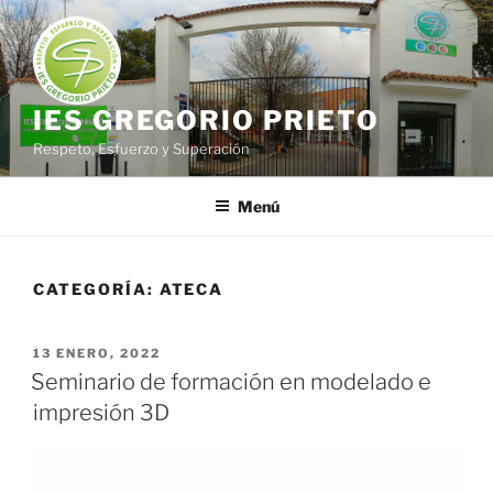
Saltar
al
contenido
IES GREGORIO PRIETO
Respeto, Esfuerzo y Superación
Menú
CATEGORÍA:
ATECA
PUBLICADO
13 ENERO, 2022
EL
Seminario de formación en modelado e
impresión 3D