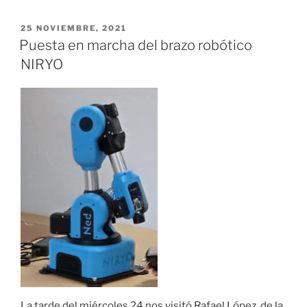
comenzó
el
PUBLICADO
25 NOVIEMBRE, 2021
EL
aula
Puesta en marcha del brazo robótico
ATECA.»
NIRYO
La tarde del miércoles 24 nos visitó Rafael López, de la