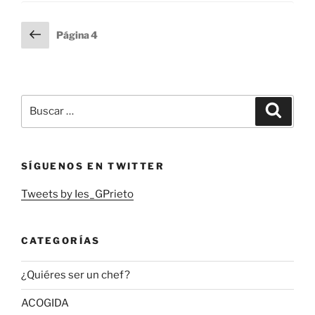
Paginación
Página
Página
4
anterior
de
entradas
Buscar
Buscar
por:
SÍGUENOS EN TWITTER
Tweets by Ies_GPrieto
CATEGORÍAS
¿Quiéres ser un chef?
ACOGIDA