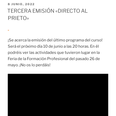
A
PUBLICADO
8 JUNIO, 2022
EL
PUY
TERCERA EMISIÓN «DIRECTO AL
DU
PRIETO»
FOU
CONTADO
POR
¡Se acerca la emisión del último programa del curso!
SUS
Será el próximo día 10 de junio a las 20 horas. En él
PROTAGONISTAS»
podréis ver las actividades que tuvieron lugar en la
Feria de la Formación Profesional del pasado 26 de
mayo. ¡No os lo perdáis!