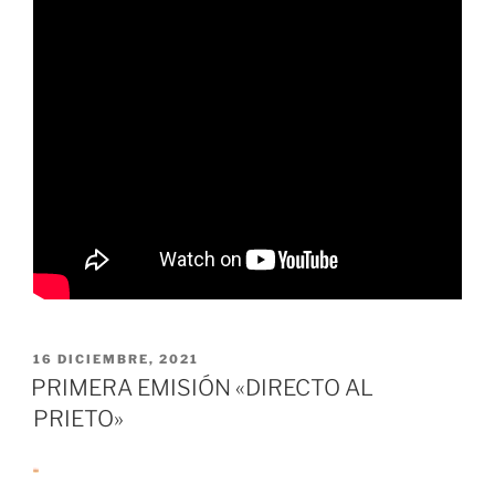
PUBLICADO
16 DICIEMBRE, 2021
EL
PRIMERA EMISIÓN «DIRECTO AL
PRIETO»