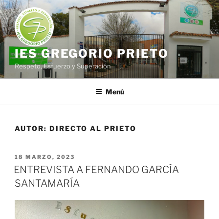
Saltar
al
contenido
IES GREGORIO PRIETO
Respeto, Esfuerzo y Superación
Menú
AUTOR:
DIRECTO AL PRIETO
PUBLICADO
18 MARZO, 2023
EL
ENTREVISTA A FERNANDO GARCÍA
SANTAMARÍA