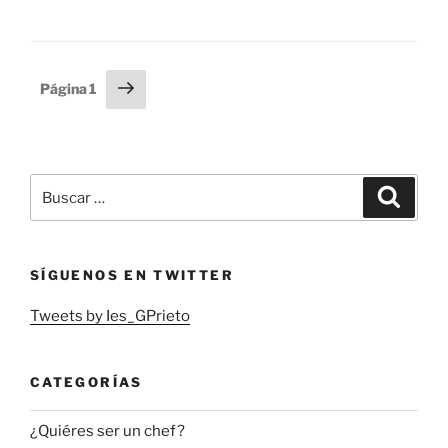
Paginación
Siguiente
Página
1
página
de
entradas
Buscar
Buscar
por:
SÍGUENOS EN TWITTER
Tweets by Ies_GPrieto
CATEGORÍAS
¿Quiéres ser un chef?