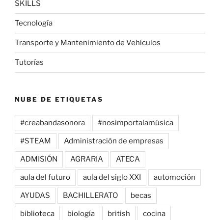
SKILLS
Tecnología
Transporte y Mantenimiento de Vehículos
Tutorías
NUBE DE ETIQUETAS
#creabandasonora
#nosimportalamúsica
#STEAM
Administración de empresas
ADMISIÓN
AGRARIA
ATECA
aula del futuro
aula del siglo XXI
automoción
AYUDAS
BACHILLERATO
becas
biblioteca
biología
british
cocina