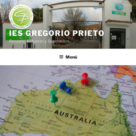
Saltar
al
contenido
IES GREGORIO PRIETO
Respeto, Esfuerzo y Superación
Menú