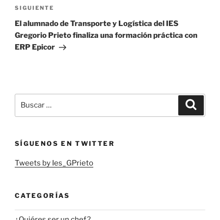
Siguiente
SIGUIENTE
entrada
El alumnado de Transporte y Logística del IES
Gregorio Prieto finaliza una formación práctica con
ERP Epicor
Buscar
Buscar
por:
SÍGUENOS EN TWITTER
Tweets by Ies_GPrieto
CATEGORÍAS
¿Quiéres ser un chef?