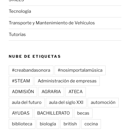
Tecnología
Transporte y Mantenimiento de Vehículos
Tutorías
NUBE DE ETIQUETAS
#creabandasonora
#nosimportalamúsica
#STEAM
Administración de empresas
ADMISIÓN
AGRARIA
ATECA
aula del futuro
aula del siglo XXI
automoción
AYUDAS
BACHILLERATO
becas
biblioteca
biología
british
cocina