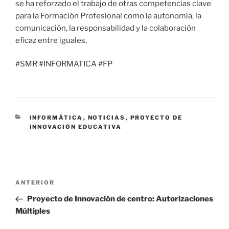
se ha reforzado el trabajo de otras competencias clave
para la Formación Profesional como la autonomía, la
comunicación, la responsabilidad y la colaboración
eficaz entre iguales.
#SMR #INFORMATICA #FP
CATEGORÍAS
INFORMÁTICA
,
NOTICIAS
,
PROYECTO DE
INNOVACIÓN EDUCATIVA
Navegación
Entrada
ANTERIOR
de
anterior:
Proyecto de Innovación de centro: Autorizaciones
entradas
Múltiples