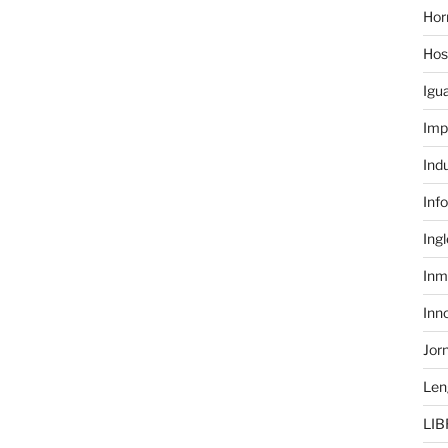
Hor
Hos
Igu
Imp
Ind
Inf
Ing
Inm
Inn
Jor
Len
LIB