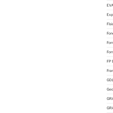
EV
Exp
Fís
Fon
For
For
FP 
Fra
GD
Geo
GR
GR