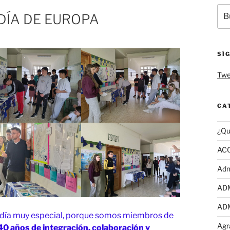
A
Bus
DÍA DE EUROPA
por
SÍ
Twe
CA
¿Qu
AC
Adm
AD
AD
día muy especial, porque somos miembros de
Agr
40 años de integración, colaboración y