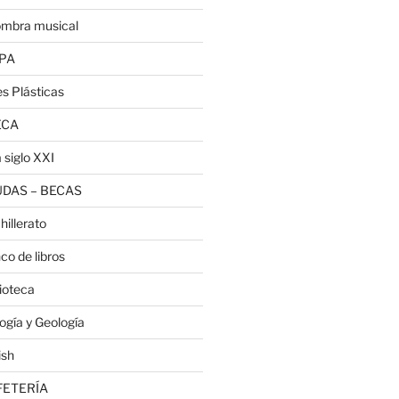
ombra musical
PA
es Plásticas
ECA
 siglo XXI
DAS – BECAS
hillerato
co de libros
lioteca
logía y Geología
ish
FETERÍA