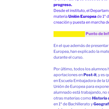
progreso.
Desde el instituto, el Departam
materia
Unión Europea
de 1º 
creación y puesta en marcha d
Punto de In
En el que además de presentar 
Europea, han explicado la mate
durante el curso.
Por último, todos los alumnos 
aportaciones en
Post-it
, y es 
en Escuela Embajadora de la Un
Unión de Europea para exponerl
alumnado está trabajando, no 
otras materias como
Historia
en 1º de Bachillerato y
Geografí