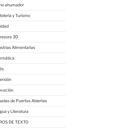
no ahumador
telería y Turismo
aldad
resora 3D
ustrias Alimentarias
ormática
lés
ersión
ovación
nadas de Puertas Abiertas
gua y Literatura
ROS DE TEXTO