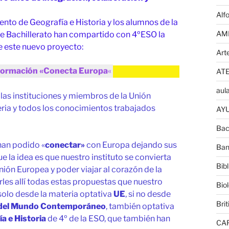
Alf
ento de Geografía e Historia y los alumnos de la
AM
de Bachillerato han compartido con 4ºESO la
e este nuevo proyecto:
Art
formación «Conecta Europa
«
AT
aula
las instituciones y miembros de la Unión
ria y todos los conocimientos trabajados
AYU
Bac
han podido «
conectar»
con Europa dejando sus
Ban
que la idea es que nuestro instituto se convierta
Bib
ión Europea y poder viajar al corazón de la
es allí todas estas propuestas que nuestro
Bio
solo desde la materia optativa
UE
, si no desde
Brit
 del Mundo Contemporáneo
, también optativa
a e Historia
de 4º de la ESO, que también han
CA