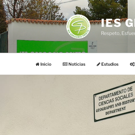
Saltar
al
contenido
IES 
Respeto, Esfue
Inicio
Noticias
Estudios