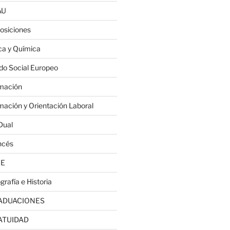
AU
osiciones
ica y Química
do Social Europeo
mación
mación y Orientación Laboral
Dual
ncés
JE
grafía e Historia
ADUACIONES
ATUIDAD