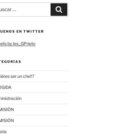
car
Buscar
:
GUENOS EN TWITTER
ets by Ies_GPrieto
TEGORÍAS
iéres ser un chef?
OGIDA
inistración
MISIÓN
MISIÓN
aria