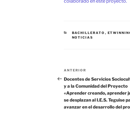
colaborado en este proyecto.
CATEGORÍAS
BACHILLERATO
,
ETWINNIN
NOTICIAS
Navegación
Entrada
ANTERIOR
de
anterior:
Docentes de Servicios Sociocul
y a la Comunidad del Proyecto
entradas
«Aprender creando, aprender 
se desplazan al I.E.S. Teguise p
avanzar en el desarrollo del pr