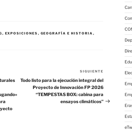
Car
Com
CO
G
,
EXPOSICIONES
,
GEOGRAFÍA E HISTORIA
,
Dep
Dire
Edu
SIGUIENTE
Siguiente
Elec
entrada
turales
Todo listo para la ejecución integral del
Emp
Proyecto de Innovación FP 2026
jugando»
“TEMPESTAS BOX: cabina para
Emp
ara
ensayos climáticos”
Era
oyecto
Est
eTw