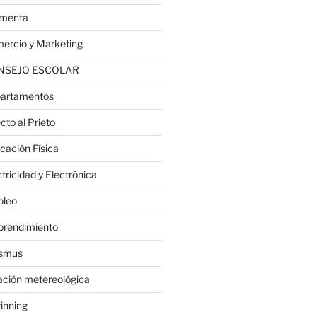
menta
ercio y Marketing
NSEJO ESCOLAR
artamentos
cto al Prieto
cación Física
tricidad y Electrónica
leo
rendimiento
smus
ación metereológica
inning