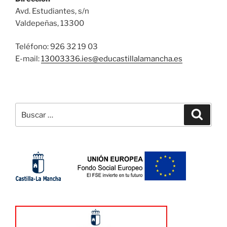
Avd. Estudiantes, s/n
Valdepeñas, 13300
Teléfono: 926 32 19 03
E-mail:
13003336.ies@
educastillalamancha.es
Buscar
Buscar
por: