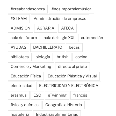
#creabandasonora
#nosimportalamúsica
#STEAM
Administración de empresas
ADMISIÓN
AGRARIA
ATECA
aula del futuro
aula del siglo XXI
automoción
AYUDAS
BACHILLERATO
becas
biblioteca
biología
british
cocina
Comercio y Marketing
directo al prieto
Educación Física
Educación Plástica y Visual
electricidad
ELECTRICIDAD Y ELECTRÓNICA
erasmus
ESO
eTwinning
francés
física y química
Geografía e Historia
hosteleria
Industrias alimentarias