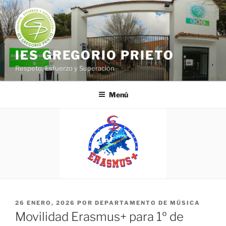
Saltar
al
contenido
IES GREGORIO PRIETO
Respeto, Esfuerzo y Superación
Menú
PUBLICADO
26 ENERO, 2026
POR
DEPARTAMENTO DE MÚSICA
EL
Movilidad Erasmus+ para 1º de