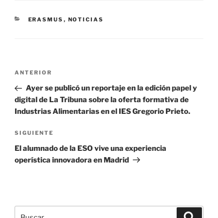
CATEGORÍAS
ERASMUS
,
NOTICIAS
Navegación
Entrada
ANTERIOR
de
anterior:
Ayer se publicó un reportaje en la edición papel y
entradas
digital de La Tribuna sobre la oferta formativa de
Industrias Alimentarias en el IES Gregorio Prieto.
Siguiente
SIGUIENTE
entrada
El alumnado de la ESO vive una experiencia
operística innovadora en Madrid
Buscar
Buscar