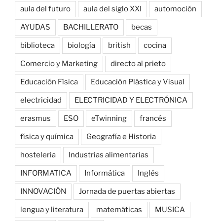
aula del futuro
aula del siglo XXI
automoción
AYUDAS
BACHILLERATO
becas
biblioteca
biología
british
cocina
Comercio y Marketing
directo al prieto
Educación Física
Educación Plástica y Visual
electricidad
ELECTRICIDAD Y ELECTRÓNICA
erasmus
ESO
eTwinning
francés
física y química
Geografía e Historia
hosteleria
Industrias alimentarias
INFORMATICA
Informática
Inglés
INNOVACIÓN
Jornada de puertas abiertas
lengua y literatura
matemáticas
MUSICA