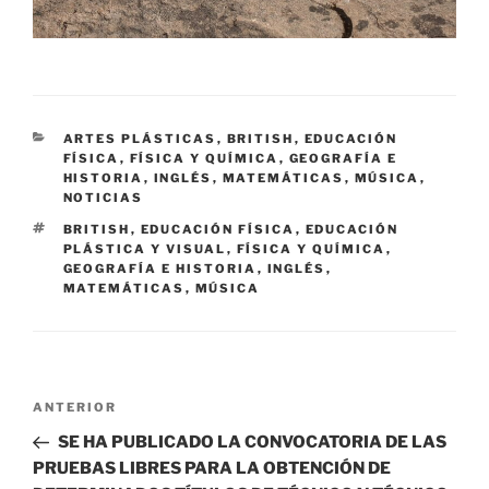
CATEGORÍAS
ARTES PLÁSTICAS
,
BRITISH
,
EDUCACIÓN
FÍSICA
,
FÍSICA Y QUÍMICA
,
GEOGRAFÍA E
HISTORIA
,
INGLÉS
,
MATEMÁTICAS
,
MÚSICA
,
NOTICIAS
ETIQUETAS
BRITISH
,
EDUCACIÓN FÍSICA
,
EDUCACIÓN
PLÁSTICA Y VISUAL
,
FÍSICA Y QUÍMICA
,
GEOGRAFÍA E HISTORIA
,
INGLÉS
,
MATEMÁTICAS
,
MÚSICA
Navegación
Entrada
ANTERIOR
de
anterior:
SE HA PUBLICADO LA CONVOCATORIA DE LAS
entradas
PRUEBAS LIBRES PARA LA OBTENCIÓN DE