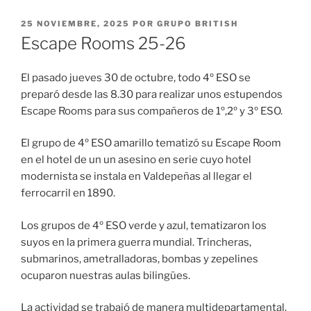
PUBLICADO
25 NOVIEMBRE, 2025
POR
GRUPO BRITISH
EL
Escape Rooms 25-26
El pasado jueves 30 de octubre, todo 4º ESO se
preparó desde las 8.30 para realizar unos estupendos
Escape Rooms para sus compañeros de 1º,2º y 3º ESO.
El grupo de 4º ESO amarillo tematizó su Escape Room
en el hotel de un un asesino en serie cuyo hotel
modernista se instala en Valdepeñas al llegar el
ferrocarril en 1890.
Los grupos de 4º ESO verde y azul, tematizaron los
suyos en la primera guerra mundial. Trincheras,
submarinos, ametralladoras, bombas y zepelines
ocuparon nuestras aulas bilingües.
La actividad se trabajó de manera multidepartamental.