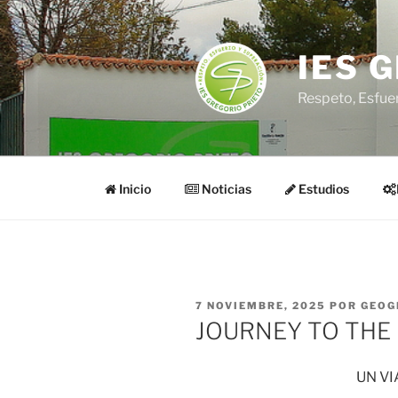
Saltar
al
contenido
IES 
Respeto, Esfue
Inicio
Noticias
Estudios
PUBLICADO
7 NOVIEMBRE, 2025
POR
GEOG
EL
JOURNEY TO THE
UN VI