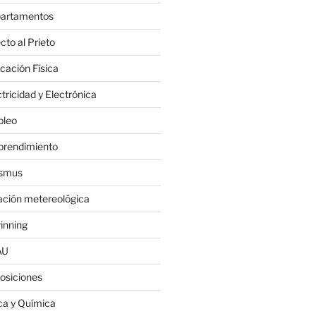
artamentos
cto al Prieto
cación Física
tricidad y Electrónica
leo
rendimiento
smus
ación metereológica
inning
AU
osiciones
ica y Química