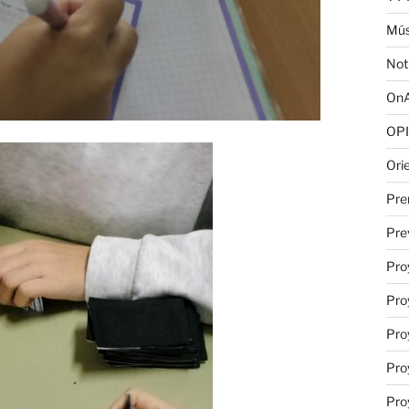
Mús
Not
OnA
OPI
Ori
Pre
Pre
Pro
Pro
Pro
Pro
Pro