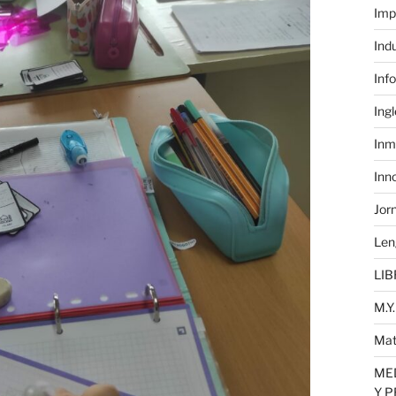
Imp
Ind
Inf
Ing
Inm
Inn
Jor
Len
LIB
M.Y.
Mat
MED
Y 