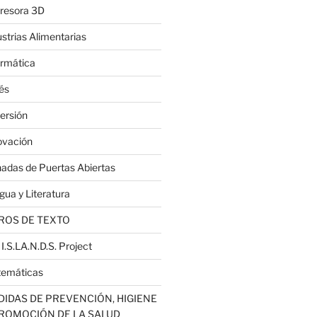
resora 3D
ustrias Alimentarias
ormática
lés
ersión
ovación
nadas de Puertas Abiertas
gua y Literatura
ROS DE TEXTO
 I.S.LA.N.D.S. Project
emáticas
IDAS DE PREVENCIÓN, HIGIENE
PROMOCIÓN DE LA SALUD