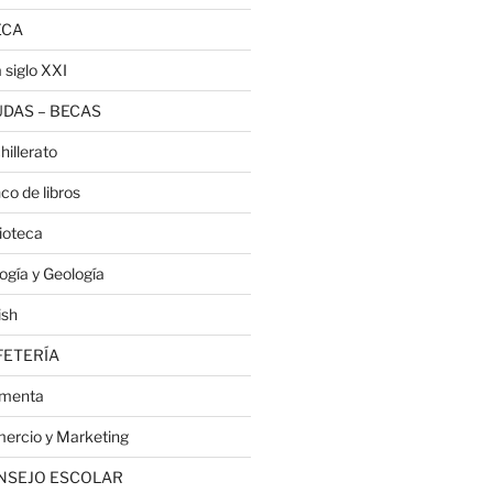
ECA
 siglo XXI
DAS – BECAS
hillerato
co de libros
lioteca
logía y Geología
ish
FETERÍA
menta
ercio y Marketing
NSEJO ESCOLAR