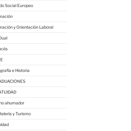
do Social Europeo
mación
mación y Orientación Laboral
Dual
ncés
JE
grafía e Historia
ADUACIONES
ATUIDAD
no ahumador
telería y Turismo
aldad