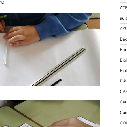
da!
AT
aula
AYU
Bac
Ban
Bib
Bio
Brit
CA
Car
Com
CO