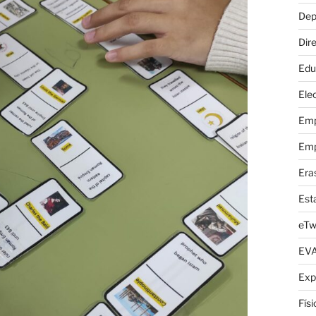
Dep
Dire
Edu
Elec
Emp
Emp
Era
Est
eTw
EV
Exp
Fís