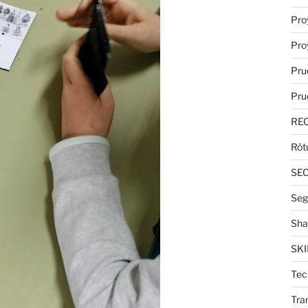
Pro
Pro
Pru
Pru
RE
Rót
SE
Seg
Sha
SKI
Tec
Tra