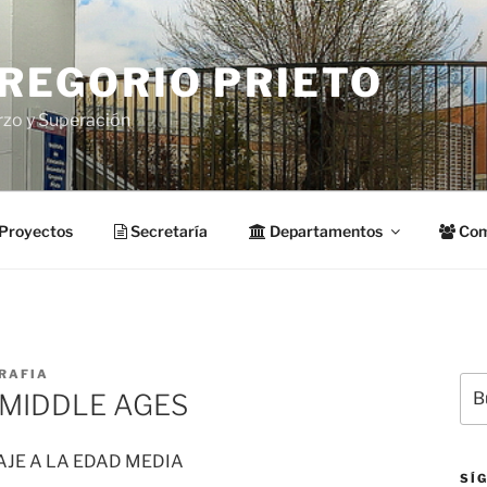
GREGORIO PRIETO
rzo y Superación
Proyectos
Secretaría
Departamentos
Com
RAFIA
Bus
 MIDDLE AGES
por
AJE A LA EDAD MEDIA
SÍ