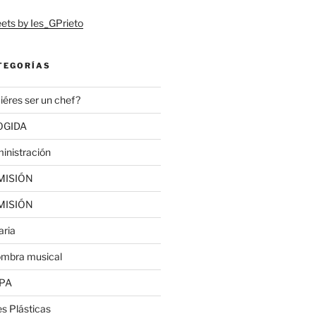
ets by Ies_GPrieto
TEGORÍAS
iéres ser un chef?
OGIDA
inistración
MISIÓN
MISIÓN
aria
ombra musical
PA
es Plásticas