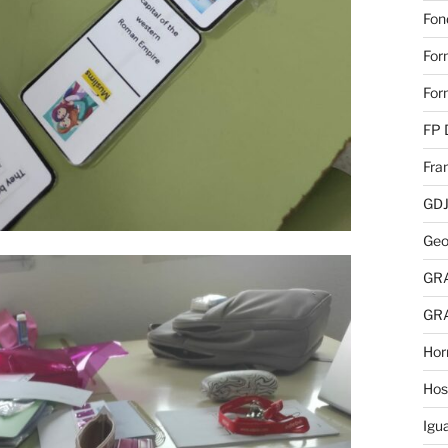
Fon
For
For
FP 
Fra
GD
Geo
GR
GR
Hor
Hos
Igu