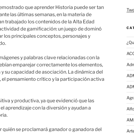
emostrado que aprender Historia puede ser tan
Twe
nte las últimas semanas, en la materia de
an trabajado los contenidos de la Alta Edad
CA
 actividad de gamificación: un juego de dominó
ar los principales conceptos, personajes y
¿Qu
do.
AC
imágenes y palabras clave relacionadas con la
ebían emparejar correctamente los elementos,
Adm
y su capacidad de asociación. La dinámica del
AD
el pensamiento crítico y la participación activa
AD
Agr
tiva y productiva, ya que evidenció que las
el aprendizaje con la diversión y ayudan a
Alf
ria.
AM
r quién se proclamará ganador o ganadora del
Art