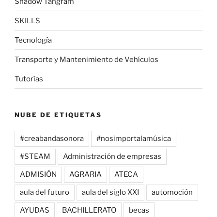
Shadow Tangram
SKILLS
Tecnología
Transporte y Mantenimiento de Vehículos
Tutorías
NUBE DE ETIQUETAS
#creabandasonora
#nosimportalamúsica
#STEAM
Administración de empresas
ADMISIÓN
AGRARIA
ATECA
aula del futuro
aula del siglo XXI
automoción
AYUDAS
BACHILLERATO
becas