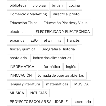
biblioteca
biología
british
cocina
Comercio y Marketing
directo al prieto
Educación Física
Educación Plástica y Visual
electricidad
ELECTRICIDAD Y ELECTRÓNICA
erasmus
ESO
eTwinning
francés
física y química
Geografía e Historia
hosteleria
Industrias alimentarias
INFORMATICA
Informática
Inglés
INNOVACIÓN
Jornada de puertas abiertas
lengua y literatura
matemáticas
MUSICA
MÚSICA
NOTICIAS
PROYECTO ESCOLAR SALUDABLE
secretaria