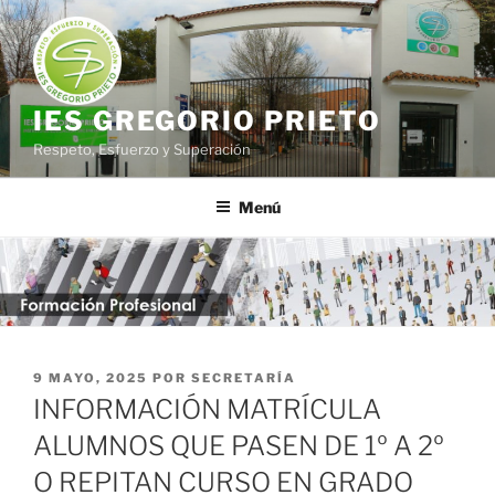
Saltar
al
contenido
IES GREGORIO PRIETO
Respeto, Esfuerzo y Superación
Menú
PUBLICADO
9 MAYO, 2025
POR
SECRETARÍA
EL
INFORMACIÓN MATRÍCULA
ALUMNOS QUE PASEN DE 1º A 2º
O REPITAN CURSO EN GRADO