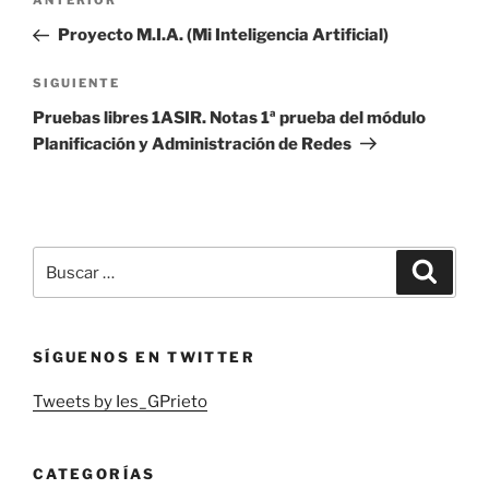
Entrada
ANTERIOR
de
anterior:
Proyecto M.I.A. (Mi Inteligencia Artificial)
entradas
Siguiente
SIGUIENTE
entrada
Pruebas libres 1ASIR. Notas 1ª prueba del módulo
Planificación y Administración de Redes
Buscar
Buscar
por:
SÍGUENOS EN TWITTER
Tweets by Ies_GPrieto
CATEGORÍAS