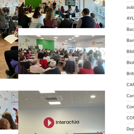
aula
AYU
Bac
Ban
Bib
Bio
Brit
CA
Car
Com
CO
Dep