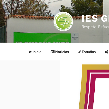
Saltar
al
contenido
IES 
Respeto, Esfue
Inicio
Noticias
Estudios