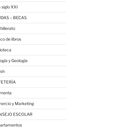
 siglo XXI
DAS – BECAS
hillerato
co de libros
lioteca
logía y Geología
ish
FETERÍA
menta
ercio y Marketing
NSEJO ESCOLAR
artamentos