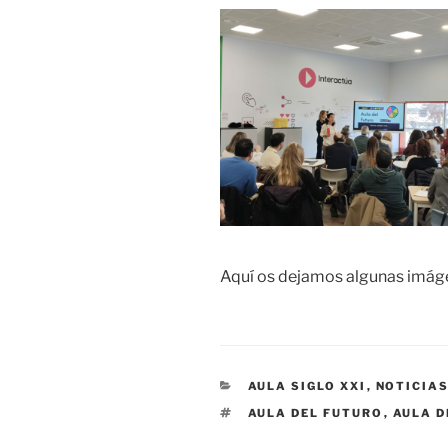
Aquí os dejamos algunas imág
CATEGORÍAS
AULA SIGLO XXI
,
NOTICIA
ETIQUETAS
AULA DEL FUTURO
,
AULA D