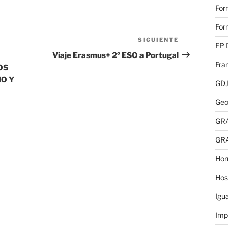
For
For
SIGUIENTE
Siguiente
FP 
entrada
Viaje Erasmus+ 2º ESO a Portugal
Fra
OS
O Y
GD
Geo
GR
GR
Hor
Hos
Igu
Imp