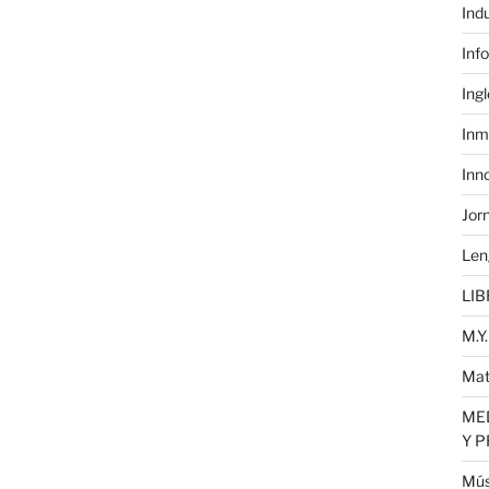
Ind
Inf
Ing
Inm
Inn
Jor
Len
LIB
M.Y.
Mat
MED
Y 
Mús