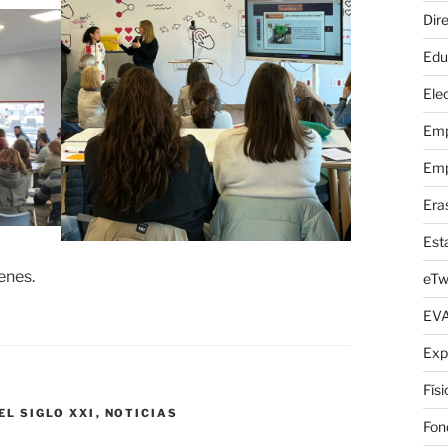
Dire
Edu
Elec
Emp
Emp
Era
Est
enes.
eTw
EV
Exp
S
Fís
EL SIGLO XXI
,
NOTICIAS
Fon