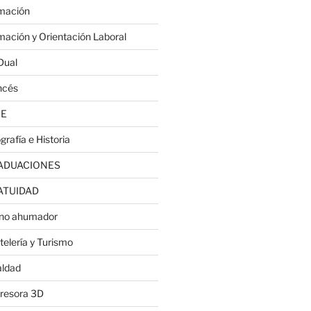
mación
mación y Orientación Laboral
Dual
ncés
JE
grafía e Historia
ADUACIONES
ATUIDAD
no ahumador
telería y Turismo
aldad
resora 3D