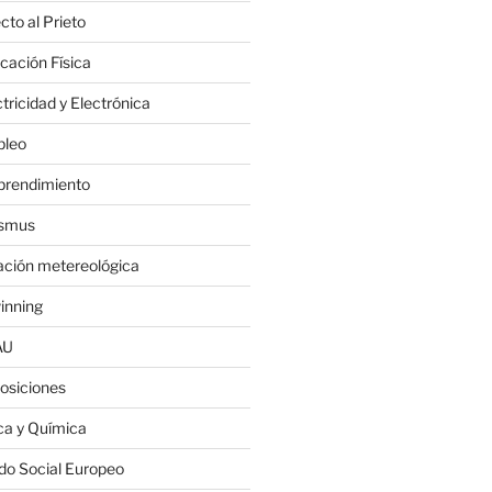
cto al Prieto
cación Física
tricidad y Electrónica
leo
rendimiento
smus
ación metereológica
inning
AU
osiciones
ica y Química
do Social Europeo