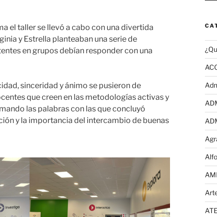
CA
 el taller se llevó a cabo con una divertida
ginia y Estrella planteaban una serie de
¿Qu
stentes en grupos debían responder con una
AC
ad, sinceridad y ánimo se pusieron de
Adm
ocentes que creen en las metodologías activas y
AD
tomando las palabras con las que concluyó
ación y la importancia del intercambio de buenas
AD
Agr
Alf
AM
Art
AT