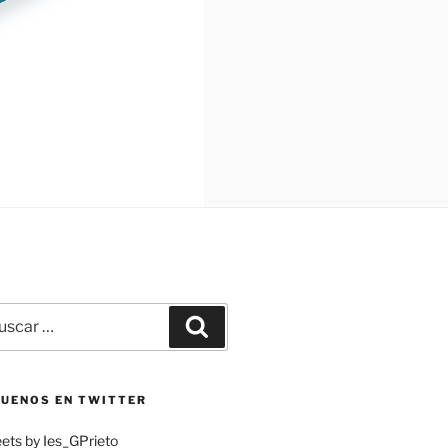
car
Buscar
:
GUENOS EN TWITTER
ets by Ies_GPrieto