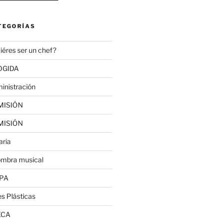
TEGORÍAS
iéres ser un chef?
OGIDA
inistración
MISIÓN
MISIÓN
aria
ombra musical
PA
es Plásticas
ECA