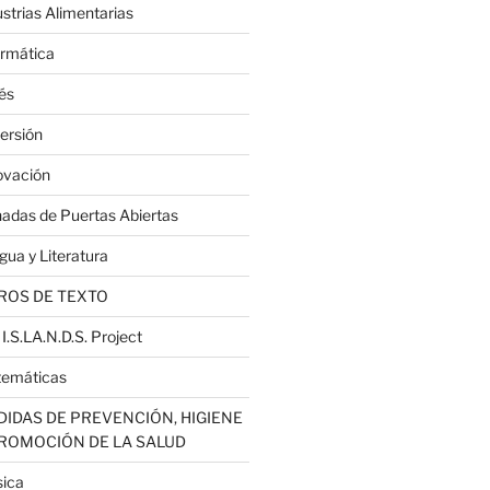
ustrias Alimentarias
ormática
lés
ersión
ovación
nadas de Puertas Abiertas
gua y Literatura
ROS DE TEXTO
 I.S.LA.N.D.S. Project
emáticas
IDAS DE PREVENCIÓN, HIGIENE
PROMOCIÓN DE LA SALUD
ica