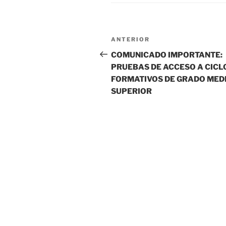
Navegación
Entrada
ANTERIOR
de
anterior:
COMUNICADO IMPORTANTE:
PRUEBAS DE ACCESO A CICL
entradas
FORMATIVOS DE GRADO MEDI
SUPERIOR