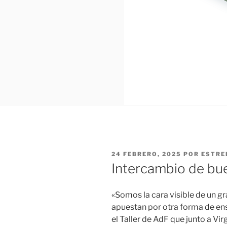
PUBLICADO
24 FEBRERO, 2025
POR
ESTRE
EL
Intercambio de bu
«Somos la cara visible de un g
apuestan por otra forma de ens
el Taller de AdF que junto a Vi