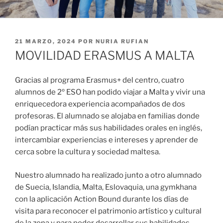
PUBLICADO
21 MARZO, 2024
POR
NURIA RUFIAN
EL
MOVILIDAD ERASMUS A MALTA
Gracias al programa Erasmus+ del centro, cuatro
alumnos de 2º ESO han podido viajar a Malta y vivir una
enriquecedora experiencia acompañados de dos
profesoras. El alumnado se alojaba en familias donde
podían practicar más sus habilidades orales en inglés,
intercambiar experiencias e intereses y aprender de
cerca sobre la cultura y sociedad maltesa.
Nuestro alumnado ha realizado junto a otro alumnado
de Suecia, Islandia, Malta, Eslovaquia, una gymkhana
con la aplicación Action Bound durante los días de
visita para reconocer el patrimonio artístico y cultural
de la zona y para poder desarrollar sus habilidades