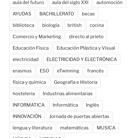
aula del futuro
aula del siglo XXI
automoción
AYUDAS
BACHILLERATO
becas
biblioteca
biología
british
cocina
Comercio y Marketing
directo al prieto
Educación Física
Educación Plástica y Visual
electricidad
ELECTRICIDAD Y ELECTRÓNICA
erasmus
ESO
eTwinning
francés
física y química
Geografía e Historia
hosteleria
Industrias alimentarias
INFORMATICA
Informática
Inglés
INNOVACIÓN
Jornada de puertas abiertas
lengua y literatura
matemáticas
MUSICA