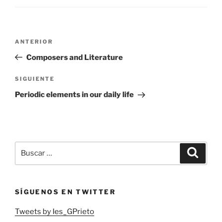
Navegación
Entrada
ANTERIOR
de
anterior:
Composers and Literature
entradas
Siguiente
SIGUIENTE
entrada
Periodic elements in our daily life
Buscar
Buscar
por:
SÍGUENOS EN TWITTER
Tweets by Ies_GPrieto