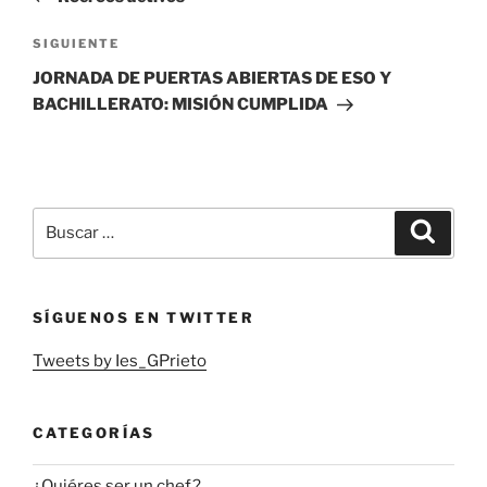
entradas
Siguiente
SIGUIENTE
entrada
JORNADA DE PUERTAS ABIERTAS DE ESO Y
BACHILLERATO: MISIÓN CUMPLIDA
Buscar
Buscar
por:
SÍGUENOS EN TWITTER
Tweets by Ies_GPrieto
CATEGORÍAS
¿Quiéres ser un chef?