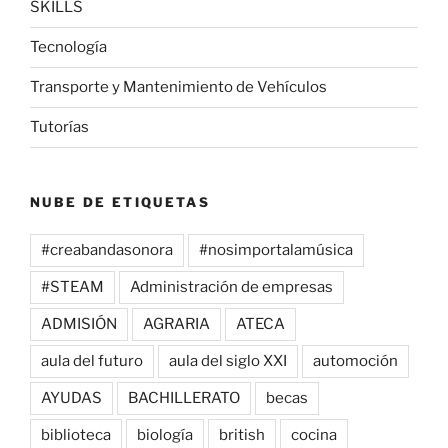
SKILLS
Tecnología
Transporte y Mantenimiento de Vehículos
Tutorías
NUBE DE ETIQUETAS
#creabandasonora
#nosimportalamúsica
#STEAM
Administración de empresas
ADMISIÓN
AGRARIA
ATECA
aula del futuro
aula del siglo XXI
automoción
AYUDAS
BACHILLERATO
becas
biblioteca
biología
british
cocina