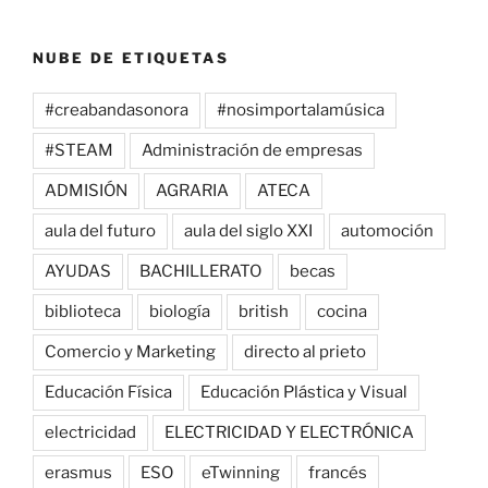
NUBE DE ETIQUETAS
#creabandasonora
#nosimportalamúsica
#STEAM
Administración de empresas
ADMISIÓN
AGRARIA
ATECA
aula del futuro
aula del siglo XXI
automoción
AYUDAS
BACHILLERATO
becas
biblioteca
biología
british
cocina
Comercio y Marketing
directo al prieto
Educación Física
Educación Plástica y Visual
electricidad
ELECTRICIDAD Y ELECTRÓNICA
erasmus
ESO
eTwinning
francés