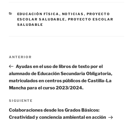
CATEGORÍAS
EDUCACIÓN FÍSICA
,
NOTICIAS
,
PROYECTO
ESCOLAR SALUDABLE
,
PROYECTO ESCOLAR
SALUDABLE
Navegación
Entrada
ANTERIOR
de
anterior:
Ayudas en el uso de libros de texto por el
entradas
alumnado de Educación Secundaria Obligatoria,
matriculados en centros públicos de Castilla-La
Mancha para el curso 2023/2024.
Siguiente
SIGUIENTE
entrada
Colaboraciones desde los Grados Básicos:
Creatividad y conciencia ambiental en acción