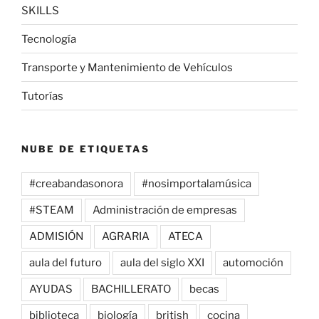
SKILLS
Tecnología
Transporte y Mantenimiento de Vehículos
Tutorías
NUBE DE ETIQUETAS
#creabandasonora
#nosimportalamúsica
#STEAM
Administración de empresas
ADMISIÓN
AGRARIA
ATECA
aula del futuro
aula del siglo XXI
automoción
AYUDAS
BACHILLERATO
becas
biblioteca
biología
british
cocina