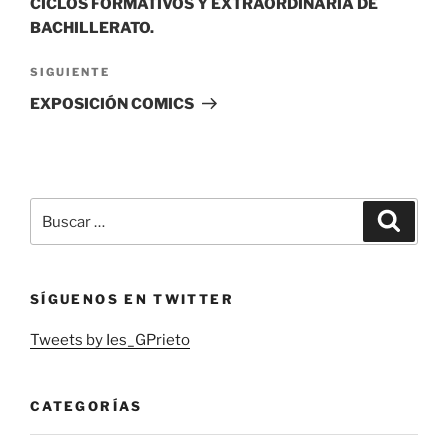
CICLOS FORMATIVOS Y EXTRAORDINARIA DE
BACHILLERATO.
Siguiente
SIGUIENTE
entrada
EXPOSICIÓN COMICS
Buscar
Buscar
por:
SÍGUENOS EN TWITTER
Tweets by Ies_GPrieto
CATEGORÍAS