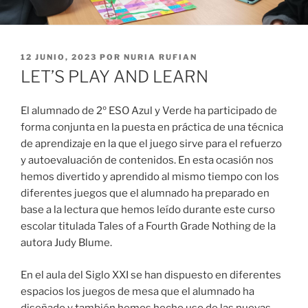
PUBLICADO
12 JUNIO, 2023
POR
NURIA RUFIAN
EL
LET’S PLAY AND LEARN
El alumnado de 2º ESO Azul y Verde ha participado de
forma conjunta en la puesta en práctica de una técnica
de aprendizaje en la que el juego sirve para el refuerzo
y autoevaluación de contenidos. En esta ocasión nos
hemos divertido y aprendido al mismo tiempo con los
diferentes juegos que el alumnado ha preparado en
base a la lectura que hemos leído durante este curso
escolar titulada Tales of a Fourth Grade Nothing de la
autora Judy Blume.
En el aula del Siglo XXI se han dispuesto en diferentes
espacios los juegos de mesa que el alumnado ha
diseñado y también hemos hecho uso de las nuevas