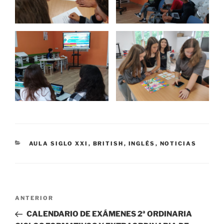
CATEGORÍAS
AULA SIGLO XXI
,
BRITISH
,
INGLÉS
,
NOTICIAS
Navegación
Entrada
ANTERIOR
de
anterior:
CALENDARIO DE EXÁMENES 2ª ORDINARIA
entradas