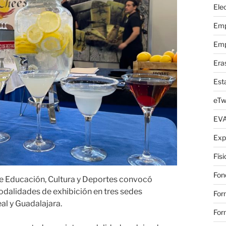
Elec
Emp
Emp
Era
Est
eTw
EV
Exp
Fís
Fon
 de Educación, Cultura y Deportes convocó
odalidades de exhibición en tres sedes
For
al y Guadalajara.
For