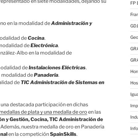
representado en siete modalidades, dejando su
FP 
Fra
eno en la modalidad de
Administración y
GD
Geo
modalidad de
Cocina
.
 modalidad de
Electrónica
.
GR
zález-Albo en la modalidad de
GR
modalidad de
Instalaciones Eléctricas
.
Hor
la modalidad de
Panadería
.
alidad de
TIC Administración de Sistemas en
Hos
Igu
 una destacada participación en dichas
Imp
 medallas de plata y una medalla de oro
en las
Ind
n y Gestión, Cocina, TIC Administración de
. Además, nuestra medalla de oro en Panadería
Inf
onal
en la competición
SpainSkills
.