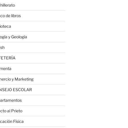
hillerato
co de libros
lioteca
logía y Geología
ish
FETERÍA
menta
ercio y Marketing
NSEJO ESCOLAR
artamentos
cto al Prieto
cación Física