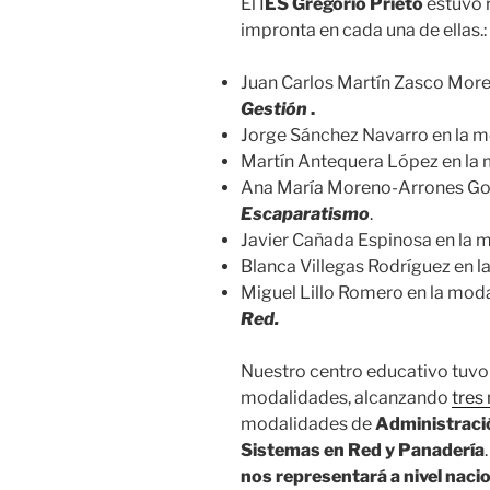
El I
ES Gregorio Prieto
estuvo 
impronta en cada una de ellas.:
Juan Carlos Martín Zasco Mor
Gestión
.
Jorge Sánchez Navarro en la 
Martín Antequera López en la
Ana María Moreno-Arrones Gon
Escaparatismo
.
Javier Cañada Espinosa en la 
Blanca Villegas Rodríguez en 
Miguel Lillo Romero en la mod
Red.
Nuestro centro educativo tuvo
modalidades, alcanzando
tres
modalidades de
Administració
Sistemas en Red y Panadería
nos representará a nivel naci