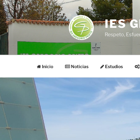
Saltar
al
contenido
IES 
Respeto, Esfue
Inicio
Noticias
Estudios