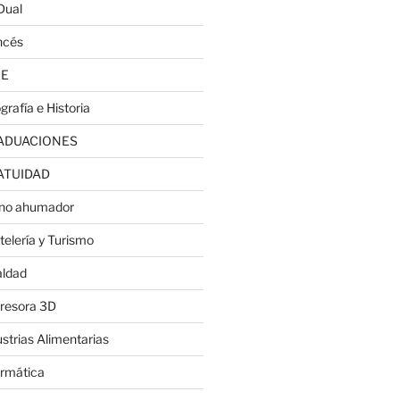
Dual
ncés
JE
grafía e Historia
ADUACIONES
ATUIDAD
no ahumador
telería y Turismo
aldad
resora 3D
ustrias Alimentarias
ormática