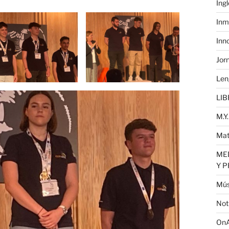
Ing
Inm
Inn
Jor
Len
LIB
M.Y.
Mat
MED
Y 
Mús
Not
OnA