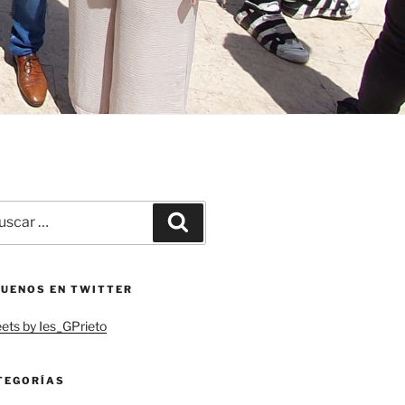
car
Buscar
:
GUENOS EN TWITTER
ets by Ies_GPrieto
TEGORÍAS