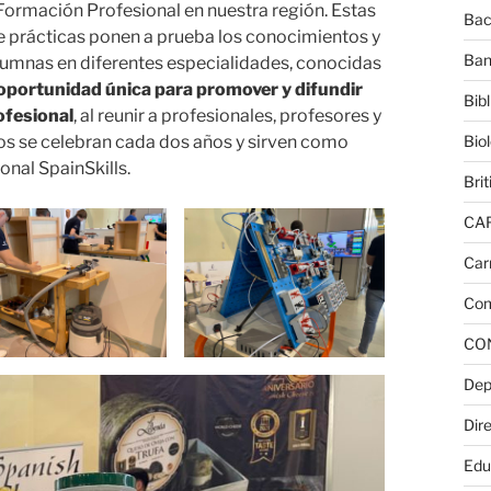
Formación Profesional en nuestra región. Estas
Bac
prácticas ponen a prueba los conocimientos y
Ban
lumnas en diferentes especialidades, conocidas
oportunidad única para promover y difundir
Bib
ofesional
, al reunir a profesionales, profesores y
Bio
s se celebran cada dos años y sirven como
onal SpainSkills.
Brit
CA
Car
Com
CO
Dep
Dire
Edu