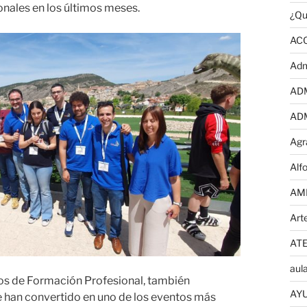
nales en los últimos meses.
¿Qu
AC
Adm
AD
AD
Agr
Alf
AM
Art
AT
aula
 de Formación Profesional, también
AYU
se han convertido en uno de los eventos más