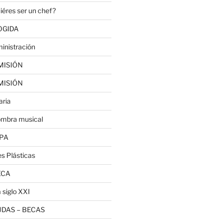
iéres ser un chef?
OGIDA
inistración
MISIÓN
MISIÓN
aria
ombra musical
PA
es Plásticas
ECA
 siglo XXI
DAS – BECAS