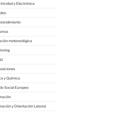
tricidad y Electrónica
leo
rendimiento
smus
ación metereológica
inning
AU
osiciones
ica y Química
do Social Europeo
mación
mación y Orientación Laboral