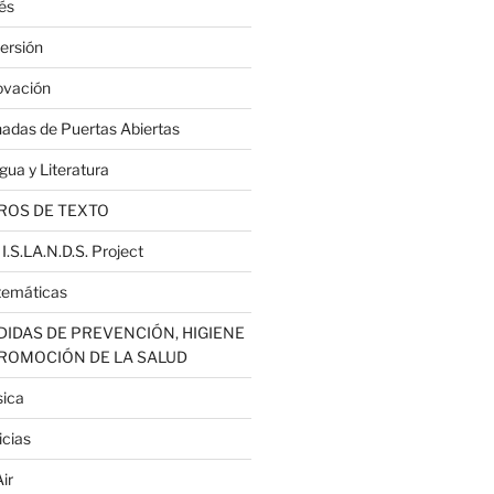
lés
ersión
ovación
nadas de Puertas Abiertas
gua y Literatura
ROS DE TEXTO
 I.S.LA.N.D.S. Project
emáticas
IDAS DE PREVENCIÓN, HIGIENE
PROMOCIÓN DE LA SALUD
ica
icias
ir