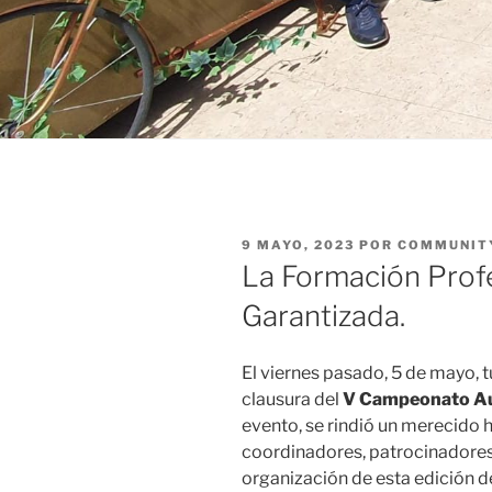
PUBLICADO
9 MAYO, 2023
POR
COMMUNIT
EL
La Formación Profe
Garantizada.
El viernes pasado, 5 de mayo, 
clausura del
V Campeonato Au
evento, se rindió un merecido 
coordinadores, patrocinadores 
organización de esta edición 