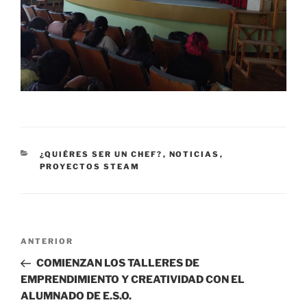
CATEGORÍAS
¿QUIÉRES SER UN CHEF?
,
NOTICIAS
,
PROYECTOS STEAM
Navegación
Entrada
ANTERIOR
de
anterior:
COMIENZAN LOS TALLERES DE
entradas
EMPRENDIMIENTO Y CREATIVIDAD CON EL
ALUMNADO DE E.S.O.