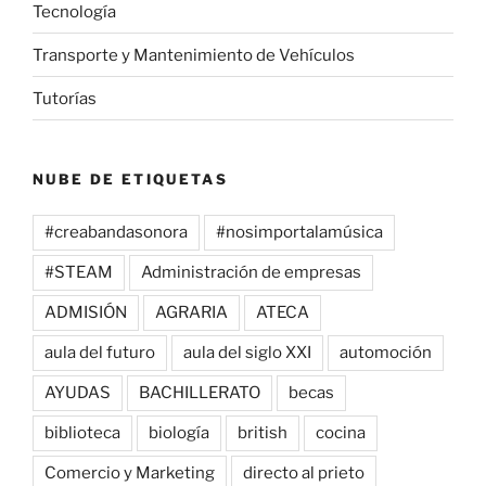
Tecnología
Transporte y Mantenimiento de Vehículos
Tutorías
NUBE DE ETIQUETAS
#creabandasonora
#nosimportalamúsica
#STEAM
Administración de empresas
ADMISIÓN
AGRARIA
ATECA
aula del futuro
aula del siglo XXI
automoción
AYUDAS
BACHILLERATO
becas
biblioteca
biología
british
cocina
Comercio y Marketing
directo al prieto