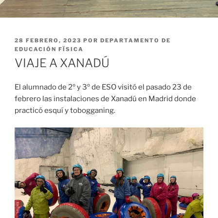
PUBLICADO
28 FEBRERO, 2023
POR
DEPARTAMENTO DE
EL
EDUCACIÓN FÏSICA
VIAJE A XANADÚ
El alumnado de 2º y 3º de ESO visitó el pasado 23 de
febrero las instalaciones de Xanadú en Madrid donde
practicó esquí y tobogganing.