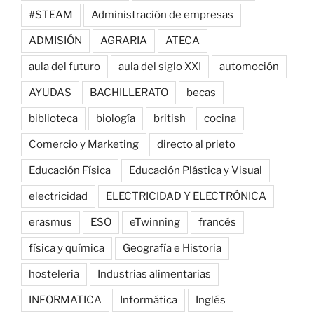
#STEAM
Administración de empresas
ADMISIÓN
AGRARIA
ATECA
aula del futuro
aula del siglo XXI
automoción
AYUDAS
BACHILLERATO
becas
biblioteca
biología
british
cocina
Comercio y Marketing
directo al prieto
Educación Física
Educación Plástica y Visual
electricidad
ELECTRICIDAD Y ELECTRÓNICA
erasmus
ESO
eTwinning
francés
física y química
Geografía e Historia
hosteleria
Industrias alimentarias
INFORMATICA
Informática
Inglés