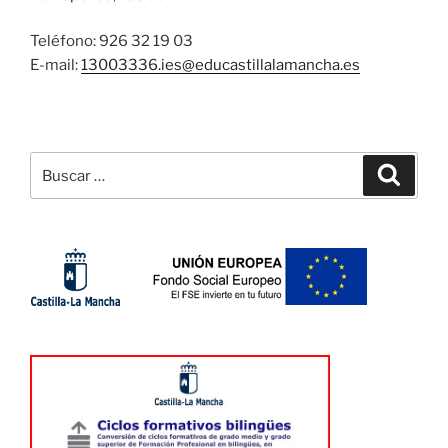
Teléfono: 926 32 19 03
E-mail:
13003336.ies@
educastillalamancha.es
Buscar
Buscar
por: