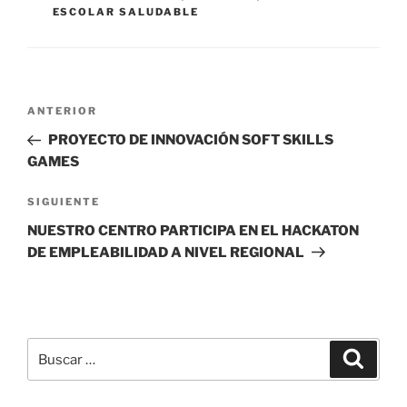
ESCOLAR SALUDABLE
Navegación
Entrada
ANTERIOR
de
anterior:
PROYECTO DE INNOVACIÓN SOFT SKILLS
entradas
GAMES
Siguiente
SIGUIENTE
entrada
NUESTRO CENTRO PARTICIPA EN EL HACKATON
DE EMPLEABILIDAD A NIVEL REGIONAL
Buscar
Buscar
por: