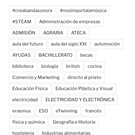
#creabandasonora
#nosimportalamúsica
#STEAM
Administración de empresas
ADMISIÓN
AGRARIA
ATECA
aula del futuro
aula del siglo XXI
automoción
AYUDAS
BACHILLERATO
becas
biblioteca
biología
british
cocina
Comercio y Marketing
directo al prieto
Educación Física
Educación Plástica y Visual
electricidad
ELECTRICIDAD Y ELECTRÓNICA
erasmus
ESO
eTwinning
francés
física y química
Geografía e Historia
hosteleria
Industrias alimentarias