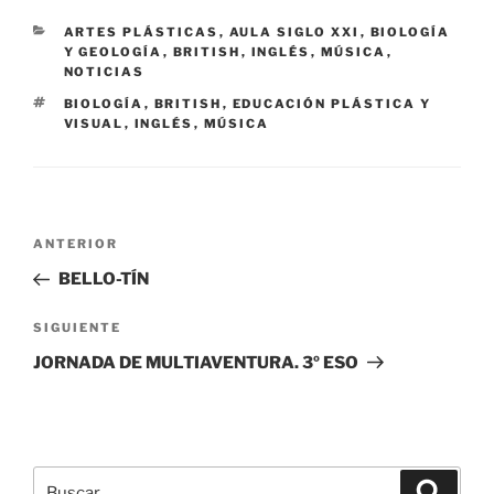
CATEGORÍAS
ARTES PLÁSTICAS
,
AULA SIGLO XXI
,
BIOLOGÍA
Y GEOLOGÍA
,
BRITISH
,
INGLÉS
,
MÚSICA
,
NOTICIAS
ETIQUETAS
BIOLOGÍA
,
BRITISH
,
EDUCACIÓN PLÁSTICA Y
VISUAL
,
INGLÉS
,
MÚSICA
Navegación
Entrada
ANTERIOR
de
anterior:
BELLO-TÍN
entradas
Siguiente
SIGUIENTE
entrada
JORNADA DE MULTIAVENTURA. 3º ESO
Buscar
Buscar