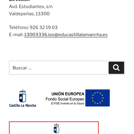
Avd. Estudiantes, s/n
Valdepeñas, 13300
Teléfono: 926 32 19 03
E-mail:
13003336.ies@
educastillalamancha.es
Buscar
Buscar
por: