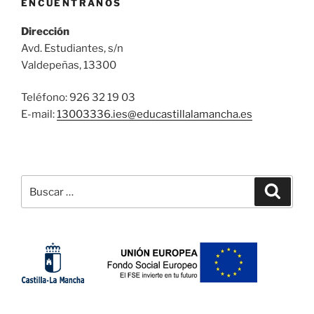
ENCUÉNTRANOS
Dirección
Avd. Estudiantes, s/n
Valdepeñas, 13300
Teléfono: 926 32 19 03
E-mail:
13003336.ies@
educastillalamancha.es
Buscar
Buscar
por: