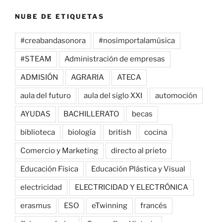
NUBE DE ETIQUETAS
#creabandasonora
#nosimportalamúsica
#STEAM
Administración de empresas
ADMISIÓN
AGRARIA
ATECA
aula del futuro
aula del siglo XXI
automoción
AYUDAS
BACHILLERATO
becas
biblioteca
biología
british
cocina
Comercio y Marketing
directo al prieto
Educación Física
Educación Plástica y Visual
electricidad
ELECTRICIDAD Y ELECTRÓNICA
erasmus
ESO
eTwinning
francés