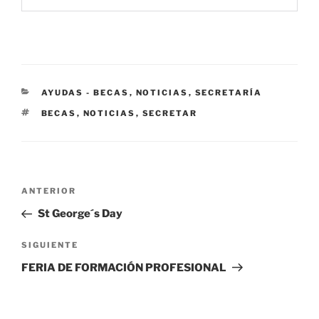
CATEGORÍAS
AYUDAS - BECAS
,
NOTICIAS
,
SECRETARÍA
ETIQUETAS
BECAS
,
NOTICIAS
,
SECRETAR
Navegación
Entrada
ANTERIOR
de
anterior:
St George´s Day
entradas
Siguiente
SIGUIENTE
entrada
FERIA DE FORMACIÓN PROFESIONAL