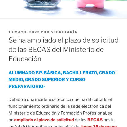
PUBLICADO
13 MAYO, 2022
POR
SECRETARÍA
EL
Se ha ampliado el plazo de solicitud
de las BECAS del Ministerio de
Educación
ALUMNADO F.P. BÁSICA, BACHILLERATO, GRADO
MEDIO, GRADO SUPERIOR Y CURSO
PREPARATORIO-
Debido a una incidencia técnica que ha dificultado el
funcionamiento ordinario de la sede electrónica del
Ministerio de Educación y Formación Profesional, se
ha
ampliado el plazo de solicitud
de las
BECAS
hasta
las 24:00 horas (hora peninsular) del
l
unes 16 de mayo
.