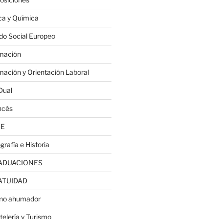
ica y Química
do Social Europeo
mación
mación y Orientación Laboral
Dual
ncés
JE
grafía e Historia
ADUACIONES
ATUIDAD
no ahumador
telería y Turismo