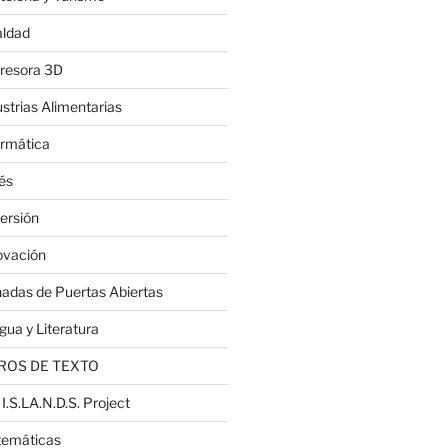
aldad
resora 3D
ustrias Alimentarias
ormática
lés
ersión
ovación
nadas de Puertas Abiertas
gua y Literatura
ROS DE TEXTO
 I.S.LA.N.D.S. Project
emáticas