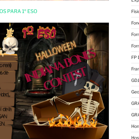
S PARA 1º ESO
Fís
Fon
For
For
FP 
Fra
GD
Geo
GR
GR
Hor
Hos