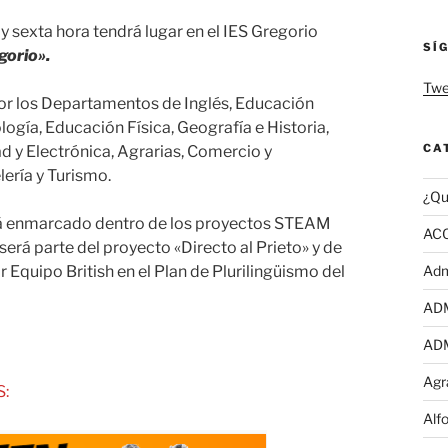
 y sexta hora tendrá lugar en el IES Gregorio
SÍ
gorio».
Twe
por los Departamentos de Inglés, Educación
ología, Educación Física, Geografía e Historia,
CA
ad y Electrónica, Agrarias, Comercio y
lería y Turismo.
¿Qu
stá enmarcado dentro de los proyectos STEAM
AC
será parte del proyecto «Directo al Prieto» y de
 Equipo British en el Plan de Plurilingüismo del
Adm
AD
AD
Agr
:
Alf