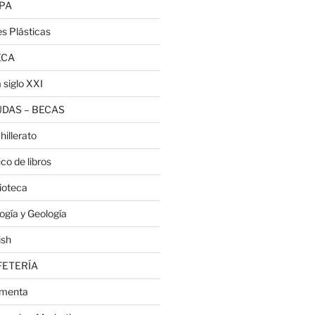
PA
es Plásticas
ECA
 siglo XXI
DAS – BECAS
hillerato
co de libros
lioteca
logía y Geología
ish
FETERÍA
menta