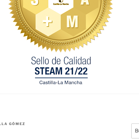
LLA GÓMEZ
Bus
por