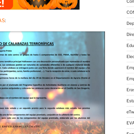
Com
CO
AS
:
Dep
Dire
Edu
Elec
Emp
Emp
Era
Est
eTw
EV
Exp