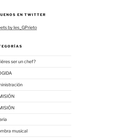
GUENOS EN TWITTER
ets by Ies_GPrieto
TEGORÍAS
iéres ser un chef?
OGIDA
inistración
MISIÓN
MISIÓN
aria
ombra musical