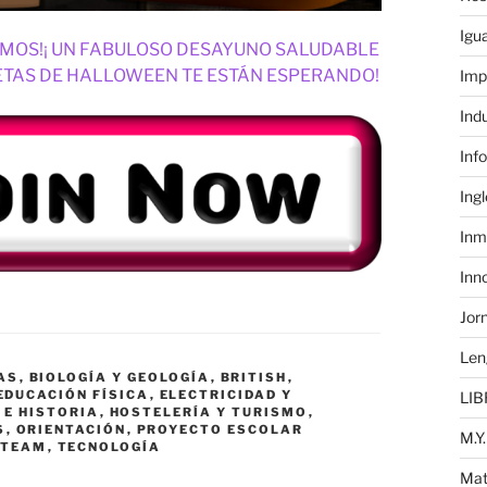
Igu
VAMOS!¡ UN FABULOSO DESAYUNO SALUDABLE
ETAS DE HALLOWEEN TE ESTÁN ESPERANDO!
Imp
Ind
Inf
Ing
Inm
Inn
Jor
Len
AS
,
BIOLOGÍA Y GEOLOGÍA
,
BRITISH
,
EDUCACIÓN FÍSICA
,
ELECTRICIDAD Y
LIB
 E HISTORIA
,
HOSTELERÍA Y TURISMO
,
S
,
ORIENTACIÓN
,
PROYECTO ESCOLAR
M.Y.
STEAM
,
TECNOLOGÍA
Mat