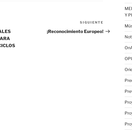
MED
Y 
SIGUIENTE
Siguiente
Mús
entrada
ALES
¡Reconocimiento Europeo!
Not
PARA
CICLOS
OnA
OPI
Ori
Pre
Pre
Pro
Pro
Pro