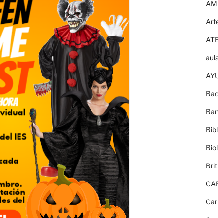
AM
Art
AT
aula
AYU
Bac
Ban
Bib
Bio
Brit
CA
Car