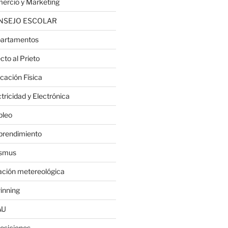
ercio y Marketing
NSEJO ESCOLAR
artamentos
cto al Prieto
cación Física
tricidad y Electrónica
leo
rendimiento
smus
ación metereológica
inning
AU
osiciones