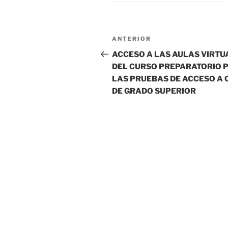
Navegación
Entrada
ANTERIOR
de
anterior:
ACCESO A LAS AULAS VIRTU
DEL CURSO PREPARATORIO 
entradas
LAS PRUEBAS DE ACCESO A 
DE GRADO SUPERIOR