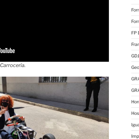
For
For
FP 
Fra
GD
 Carrocería.
Geo
GR
GR
Hor
Hos
Igu
Imp