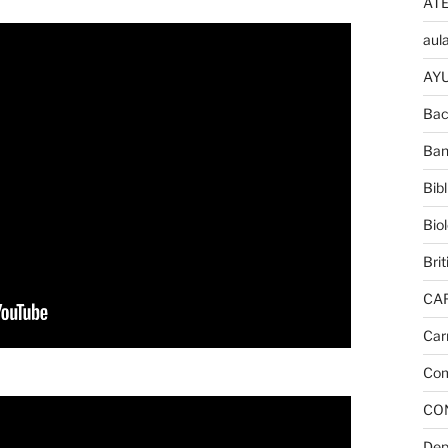
AT
aula
AYU
Bac
Ban
Bib
Bio
Brit
CA
Car
Com
CO
Dep