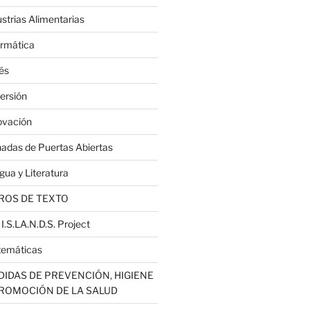
ustrias Alimentarias
ormática
lés
ersión
ovación
nadas de Puertas Abiertas
gua y Literatura
ROS DE TEXTO
 I.S.LA.N.D.S. Project
emáticas
IDAS DE PREVENCIÓN, HIGIENE
PROMOCIÓN DE LA SALUD