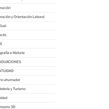
mación
mación y Orientación Laboral
Dual
ncés
JE
grafía e Historia
ADUACIONES
ATUIDAD
no ahumador
telería y Turismo
aldad
resora 3D