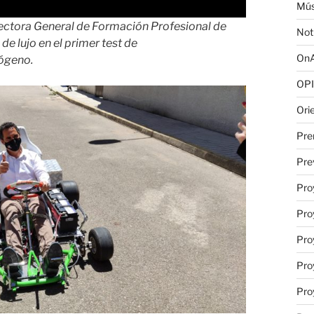
Mús
ctora General de Formación Profesional de
Not
e lujo en el primer test de
OnA
ógeno.
OPI
Ori
Pre
Pre
Pro
Pro
Pro
Pro
Pro