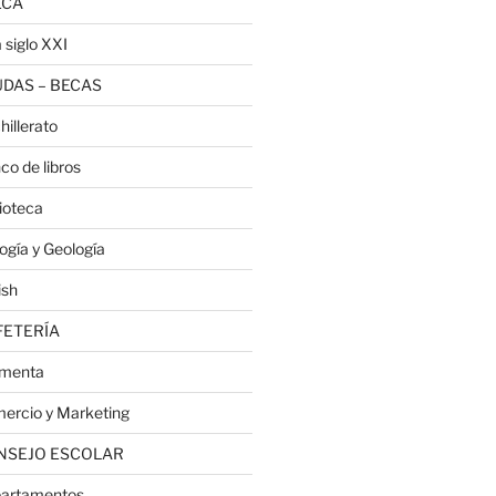
ECA
 siglo XXI
DAS – BECAS
hillerato
co de libros
lioteca
logía y Geología
ish
FETERÍA
menta
ercio y Marketing
NSEJO ESCOLAR
artamentos