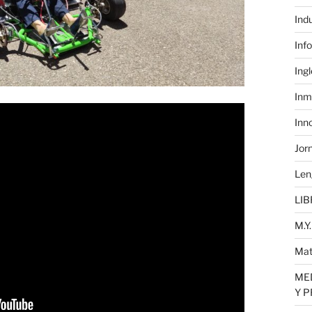
Ind
Inf
Ing
Inm
Inn
Jor
Len
LIB
M.Y.
Mat
MED
Y 