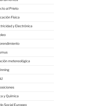
cto al Prieto
cación Física
tricidad y Electrónica
leo
rendimiento
smus
ación metereológica
inning
AU
osiciones
ica y Química
do Social Europeo