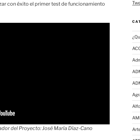
Twe
ar con éxito el primer test de funcionamiento
CA
¿Qu
AC
Adm
AD
AD
Agr
Alf
AM
ador del Proyecto: José María Díaz-Cano
Art