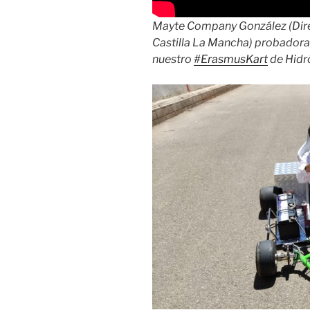
Mayte Company González (Dire
Castilla La Mancha) probadora d
nuestro
#ErasmusKart
de Hidr