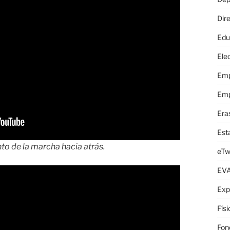
Dire
Edu
Elec
Emp
Emp
Era
Est
 de la marcha hacia atrás.
eTw
EV
Exp
Fís
Fon