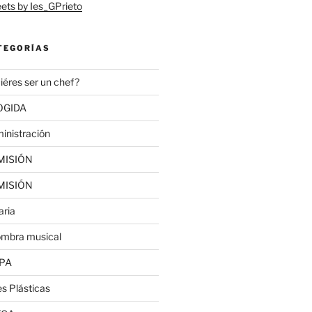
ets by Ies_GPrieto
TEGORÍAS
iéres ser un chef?
OGIDA
inistración
MISIÓN
MISIÓN
aria
ombra musical
PA
es Plásticas