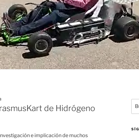
3
Bus
rasmusKart de Hidrógeno
por
SÍ
 investigación e implicación de muchos