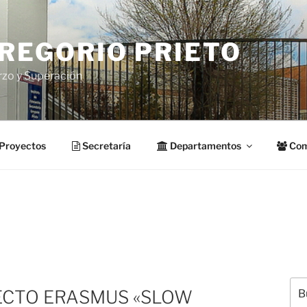
GREGORIO PRIETO
rzo y Superación
Proyectos
Secretaría
Departamentos
Com
Bus
ECTO ERASMUS «SLOW
por