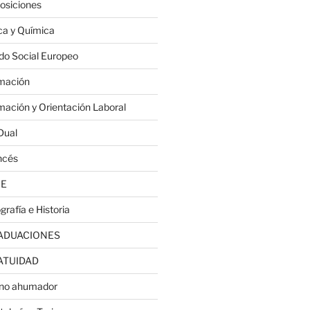
osiciones
ica y Química
do Social Europeo
mación
mación y Orientación Laboral
Dual
ncés
JE
grafía e Historia
ADUACIONES
ATUIDAD
no ahumador