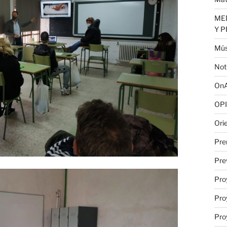
MED
Y 
Mús
Not
OnA
OPI
Ori
Pre
Pre
Pro
Pro
Pro