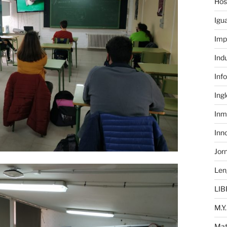
Hos
Igu
Imp
Ind
Inf
Ing
Inm
Inn
Jor
Len
LIB
M.Y.
Mat