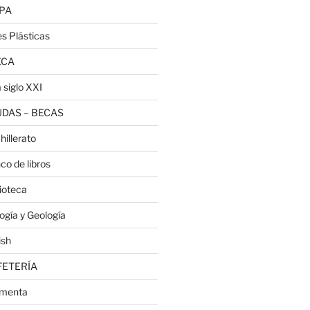
PA
es Plásticas
ECA
 siglo XXI
DAS – BECAS
hillerato
co de libros
lioteca
logía y Geología
ish
FETERÍA
menta