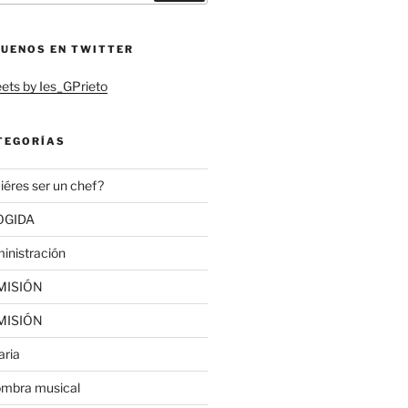
GUENOS EN TWITTER
ets by Ies_GPrieto
TEGORÍAS
iéres ser un chef?
OGIDA
inistración
MISIÓN
MISIÓN
aria
ombra musical