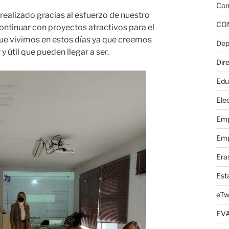
Com
 realizado gracias al esfuerzo de nuestro
CO
ontinuar con proyectos atractivos para el
que vivimos en estos días ya que creemos
Dep
 útil que pueden llegar a ser.
Dire
Edu
Elec
Emp
Emp
Era
Est
eTw
EV