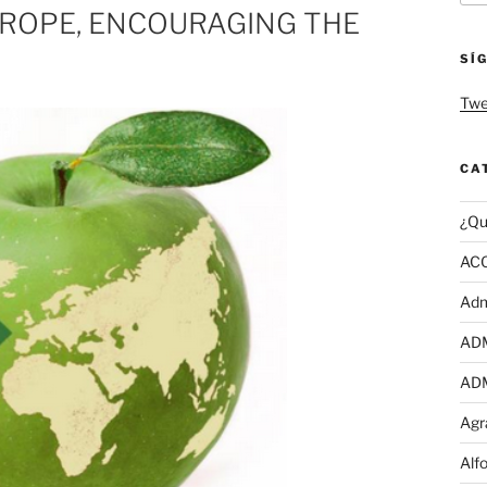
UROPE, ENCOURAGING THE
SÍ
Twe
CA
¿Qu
AC
Adm
AD
AD
Agr
Alf