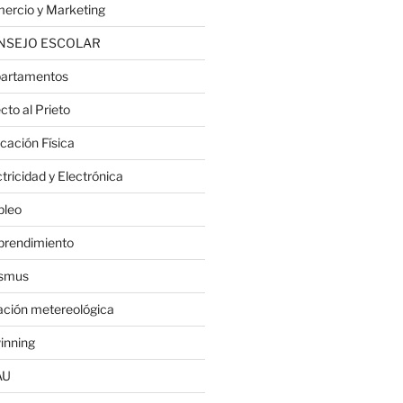
ercio y Marketing
NSEJO ESCOLAR
artamentos
cto al Prieto
cación Física
tricidad y Electrónica
leo
rendimiento
smus
ación metereológica
inning
AU