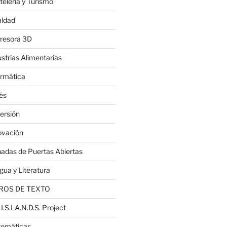
telería y Turismo
aldad
resora 3D
ustrias Alimentarias
ormática
lés
ersión
ovación
nadas de Puertas Abiertas
gua y Literatura
ROS DE TEXTO
 I.S.LA.N.D.S. Project
emáticas