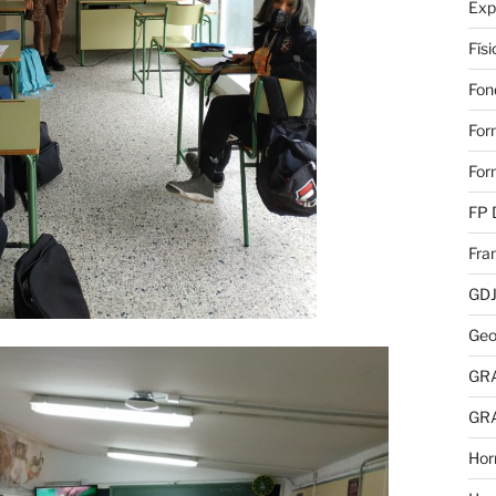
Exp
Fís
Fon
For
For
FP 
Fra
GD
Geo
GR
GR
Hor