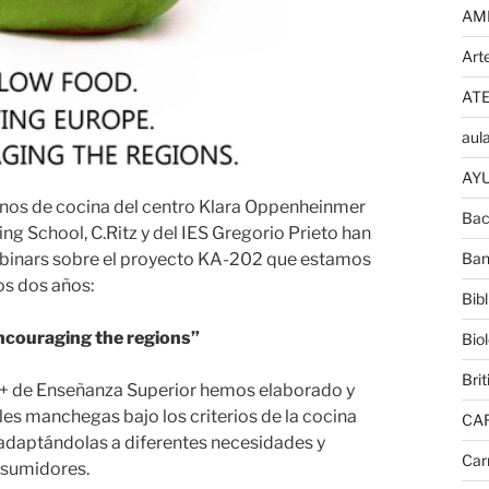
AM
Art
AT
aula
AYU
mnos de cocina del centro Klara Oppenheinmer
Bac
ing School, C.Ritz y del IES Gregorio Prieto han
ebinars sobre el proyecto KA-202 que estamos
Ban
os dos años:
Bib
encouraging the regions”
Bio
Brit
+ de Enseñanza Superior hemos elaborado y
es manchegas bajo los criterios de la cocina
CA
adaptándolas a diferentes necesidades y
Car
nsumidores.