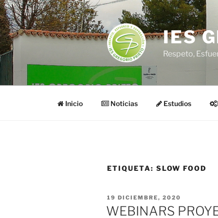
Saltar
al
contenido
IES 
Respeto, Esfue
Inicio
Noticias
Estudios
ETIQUETA:
SLOW FOOD
PUBLICADO
19 DICIEMBRE, 2020
EL
WEBINARS PROY