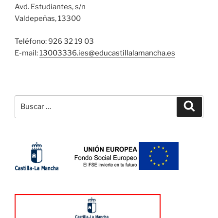
Avd. Estudiantes, s/n
Valdepeñas, 13300
Teléfono: 926 32 19 03
E-mail:
13003336.ies@
educastillalamancha.es
Buscar
Buscar
por: