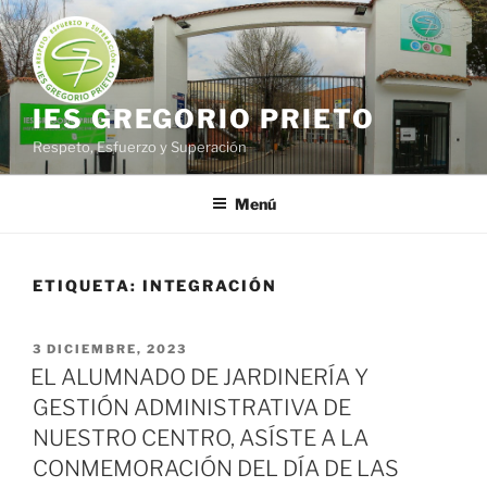
Saltar
al
contenido
IES GREGORIO PRIETO
Respeto, Esfuerzo y Superación
Menú
ETIQUETA:
INTEGRACIÓN
PUBLICADO
3 DICIEMBRE, 2023
EL
EL ALUMNADO DE JARDINERÍA Y
GESTIÓN ADMINISTRATIVA DE
NUESTRO CENTRO, ASÍSTE A LA
CONMEMORACIÓN DEL DÍA DE LAS