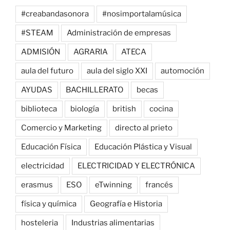
#creabandasonora
#nosimportalamúsica
#STEAM
Administración de empresas
ADMISIÓN
AGRARIA
ATECA
aula del futuro
aula del siglo XXI
automoción
AYUDAS
BACHILLERATO
becas
biblioteca
biología
british
cocina
Comercio y Marketing
directo al prieto
Educación Física
Educación Plástica y Visual
electricidad
ELECTRICIDAD Y ELECTRÓNICA
erasmus
ESO
eTwinning
francés
física y química
Geografía e Historia
hosteleria
Industrias alimentarias